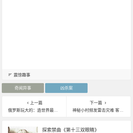
震惊趣事
奇闻异事
凶杀案
上一篇
下一篇
俄罗斯玩大的：造世界最亮天体 照亮整个地球
神秘小村频发雷击灾难 客机被击落酿人间惨剧！
探索禁曲《第十三双眼睛》