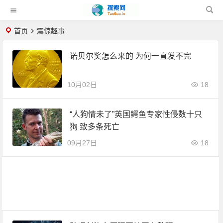
首页
震惊趣事
诺贝尔奖怎么来的 为何一直发不完
10月02日
18
“人狗情未了”英国鳄鱼专家性侵数十只
狗 致多条死亡
09月27日
18