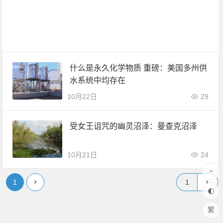
什么是永久化学物质 重磅：美国多州供
水系统中均存在
10月22日
29
受女王诅咒的幽灵沼泽：曼查克沼泽
10月21日
24
1
繁