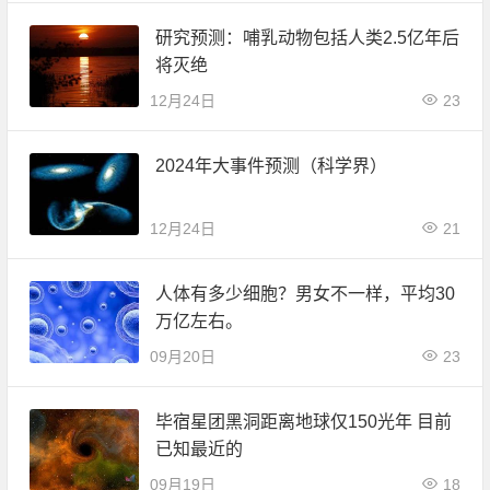
研究预测：哺乳动物包括人类2.5亿年后
将灭绝
12月24日
23
2024年大事件预测（科学界）
12月24日
21
人体有多少细胞？男女不一样，平均30
万亿左右。
09月20日
23
毕宿星团黑洞距离地球仅150光年 目前
已知最近的
09月19日
18