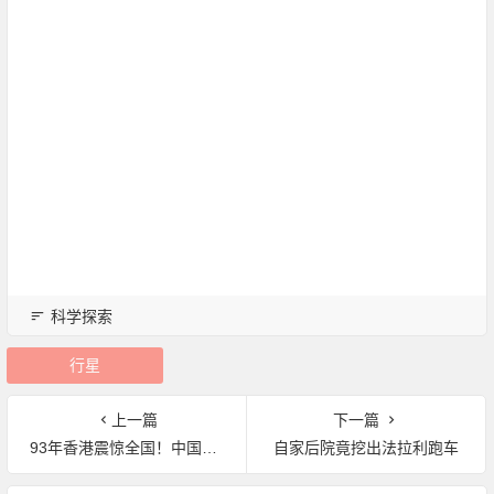
科学探索
行星
上一篇
下一篇
93年香港震惊全国！中国十大灵异事件
自家后院竟挖出法拉利跑车