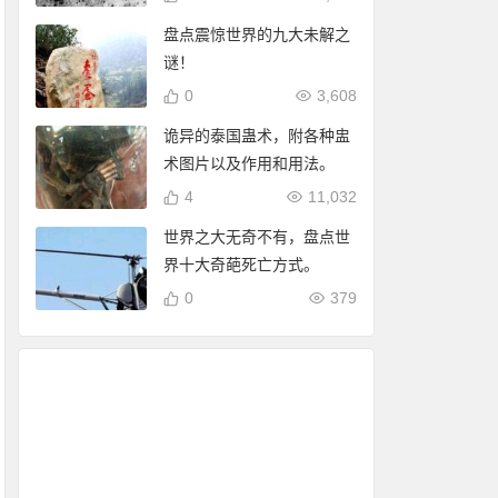
盘点震惊世界的九大未解之
谜！
0
3,608
诡异的泰国蛊术，附各种盅
术图片以及作用和用法。
4
11,032
世界之大无奇不有，盘点世
界十大奇葩死亡方式。
0
379