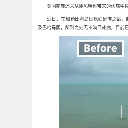
美国南部还未从飓风哈维带来的伤痛中
近日，在加勒比海岛国疯狂肆虐之后，超
及巴哈马国，所到之处无不满目疮痍，目前已