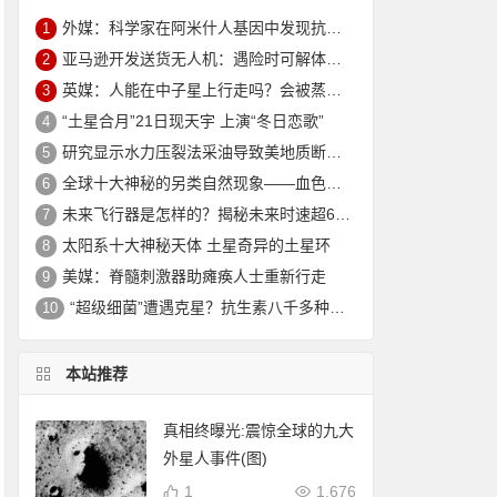
外媒：科学家在阿米什人基因中发现抗衰老突变 可延寿10年
1
亚马逊开发送货无人机：遇险时可解体坠入安全地
2
英媒：人能在中子星上行走吗？会被蒸发电离
3
“土星合月”21日现天宇 上演“冬日恋歌”
4
研究显示水力压裂法采油导致美地质断层重新活跃
5
全球十大神秘的另类自然现象——血色瀑布_大火瀑布_磁山等！
6
未来飞行器是怎样的？揭秘未来时速超6000公里的飞行器
7
太阳系十大神秘天体 土星奇异的土星环
8
美媒：脊髓刺激器助瘫痪人士重新行走
9
“超级细菌”遭遇克星？抗生素八千多种新组合效果惊人
10
本站推荐
真相终曝光:震惊全球的九大
外星人事件(图)
1
1,676