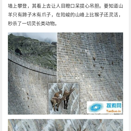
墙上攀登，其看上去让人目瞪口呆提心吊胆。要知道山
羊只有蹄子木有爪子，在险峻的山峰上比猴子还灵活，
秒杀了一切灵长类动物。