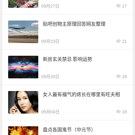
09月27日
17
贴吧创物主原理回答网友整理
09月23日
21
新房玄关禁忌 影响运势
09月20日
18
女人最有福气的痣长在哪里有旺夫相
09月04日
18
盘点各国鬼节（中元节）