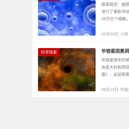
探索网讯：据德
进行了重新评估
28万亿个细胞
09月20日
人体
毕宿星团黑洞
科学探索
毕宿星团中的黑
由意大利和西
报》，此前距离地
09月19日
毕宿