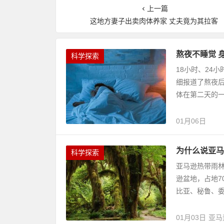
上一篇
这地方妻子出卖肉体养家 丈夫竟为其拉客
熬夜不睡觉 
科学探索
18小时、24
细报道了熬夜
体在第二天的一系
01月06日
为什么说亚马
科学探索
亚马逊热带雨林（
逊盆地，占地7
比亚、秘鲁、委
01月03日
亚马