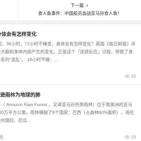
下一篇
食人鱼事件：中国船员血战亚马孙食人鱼！
身体会有怎样变化
小时、36小时，72小时不睡觉，身体会有怎样变化？英国《每日邮报》详
后大脑和身体内部产生的变化，正是这个「连锁反应」过程，导致了身
列“混乱”。 18小时不睡：...
15
逊雨林为地球的肺
 Amazon Rain Forest ，又译亚马孙热带雨林）位于南美洲的亚马
00万平方公里。雨林横越了8个国家：巴西（占森林60%面积）、哥伦
内瑞拉、厄瓜...
逊
19