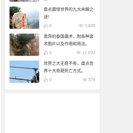
盘点震惊世界的九大未解之
谜！
0
3,608
诡异的泰国蛊术，附各种盅
术图片以及作用和用法。
4
11,032
世界之大无奇不有，盘点世
界十大奇葩死亡方式。
0
379