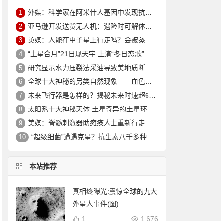
外媒：科学家在阿米什人基因中发现抗衰老突变 可延寿10年
1
亚马逊开发送货无人机：遇险时可解体坠入安全地
2
英媒：人能在中子星上行走吗？会被蒸发电离
3
“土星合月”21日现天宇 上演“冬日恋歌”
4
研究显示水力压裂法采油导致美地质断层重新活跃
5
全球十大神秘的另类自然现象——血色瀑布_大火瀑布_磁山等！
6
未来飞行器是怎样的？揭秘未来时速超6000公里的飞行器
7
太阳系十大神秘天体 土星奇异的土星环
8
美媒：脊髓刺激器助瘫痪人士重新行走
9
“超级细菌”遭遇克星？抗生素八千多种新组合效果惊人
10
本站推荐
真相终曝光:震惊全球的九大
外星人事件(图)
1
1,676