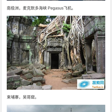
南极洲，麦克默多海峡 Pegasus飞机。
柬埔寨，吴哥窟。