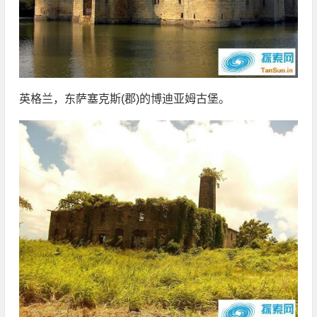
英格兰，东萨塞克斯(郡)的博迪亚姆古堡。