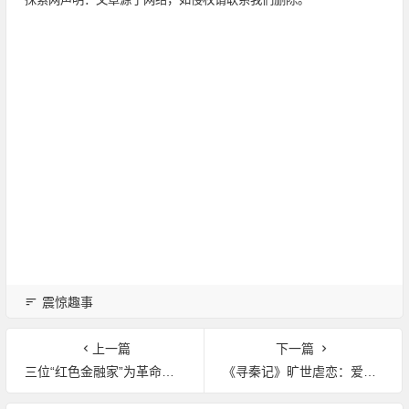
震惊趣事
上一篇
下一篇
三位“红色金融家”为革命军队当家理财：每一枚铜板都用在刀刃上
《寻秦记》旷世虐恋：爱恨纠葛谱写乱世情缘