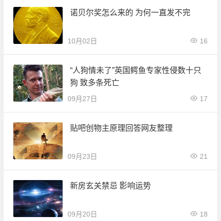
诺贝尔奖怎么来的 为何一直发不完
10月02日
16
“人狗情未了”英国鳄鱼专家性侵数十只
狗 致多条死亡
09月27日
17
贴吧创物主原理回答网友整理
09月23日
21
新房玄关禁忌 影响运势
09月20日
18