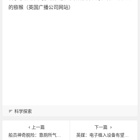
的猕猴（英国广播公司网站）
科学探索
上一篇
下一篇
船员神奇脱险：靠厕所气泡存活60小时
英媒：电子植入设备有望取代化学药物