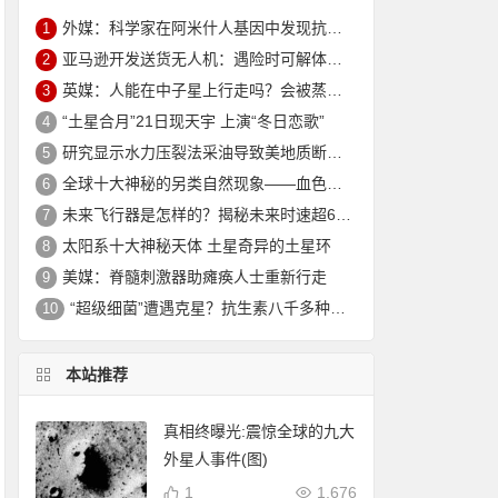
外媒：科学家在阿米什人基因中发现抗衰老突变 可延寿10年
1
亚马逊开发送货无人机：遇险时可解体坠入安全地
2
英媒：人能在中子星上行走吗？会被蒸发电离
3
“土星合月”21日现天宇 上演“冬日恋歌”
4
研究显示水力压裂法采油导致美地质断层重新活跃
5
全球十大神秘的另类自然现象——血色瀑布_大火瀑布_磁山等！
6
未来飞行器是怎样的？揭秘未来时速超6000公里的飞行器
7
太阳系十大神秘天体 土星奇异的土星环
8
美媒：脊髓刺激器助瘫痪人士重新行走
9
“超级细菌”遭遇克星？抗生素八千多种新组合效果惊人
10
本站推荐
真相终曝光:震惊全球的九大
外星人事件(图)
1
1,676