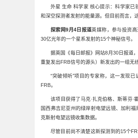
外星 生命 科学家 核心提示：科学家
和深空探测者发射的能量源。但目前而言，这
探索网9月4日报道
英媒称，参与投资高
30亿光年的一个星系发射的15个神秘信号。
据英国《每日邮报》网站8月30日报道，
重复发出FRB信号的源头）新发出的一组无
“突破倾听”项目的专家称，这一发现已
FRB。
该项目获得了马克·扎克伯格、斯蒂芬·
国西弗吉尼亚州的绿岸射电望远镜、加利福
克斯射电望远镜收集数据。
尽管目前尚不清楚这新探测到的15个F