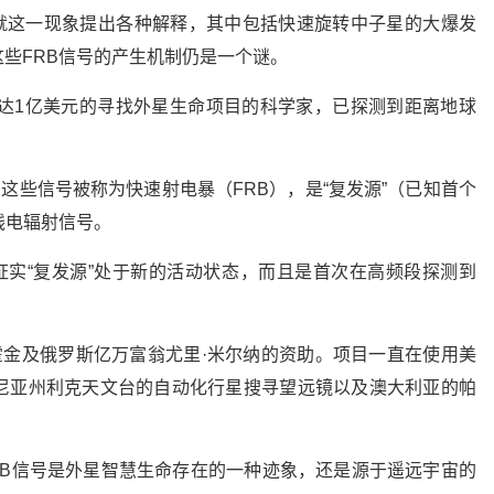
已就这一现象提出各种解释，其中包括快速旋转中子星的大爆发
些FRB信号的产生机制仍是一个谜。
达1亿美元的寻找外星生命项目的科学家，已探测到距离地球
这些信号被称为快速射电暴（FRB），是“复发源”（已知首个
线电辐射信号。
证实“复发源”处于新的活动状态，而且是首次在高频段探测到
霍金及俄罗斯亿万富翁尤里·米尔纳的资助。项目一直在使用美
尼亚州利克天文台的自动化行星搜寻望远镜以及澳大利亚的帕
RB信号是外星智慧生命存在的一种迹象，还是源于遥远宇宙的