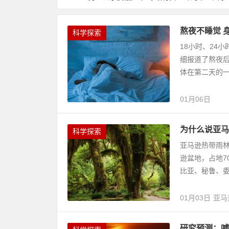
熬夜不睡觉 
科学探索
18小时、24
细报道了熬夜
体在第二天的一系
01月06日
为什么说亚马
科学探索
亚马逊热带雨林（
逊盆地，占地7
比亚、秘鲁、委
01月03日
亚马
研究预测：哺