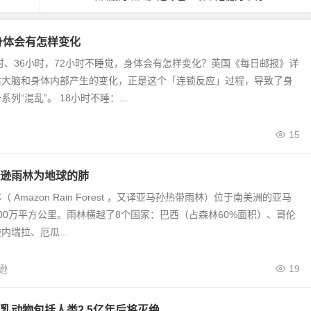
身体会有怎样变化
小时、36小时，72小时不睡觉，身体会有怎样变化？英国《每日邮报》详
后大脑和身体内部产生的变化，正是这个「连锁反应」过程，导致了身
列“混乱”。 18小时不睡：...
15
逊雨林为地球的肺
 Amazon Rain Forest ，又译亚马孙热带雨林）位于南美洲的亚马
00万平方公里。雨林横越了8个国家：巴西（占森林60%面积）、哥伦
内瑞拉、厄瓜...
逊
19
乳动物包括人类2.5亿年后将灭绝