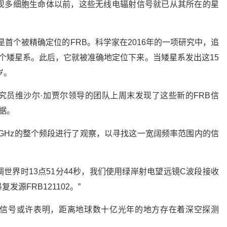
现多细胞生命体以前，这些无线电辐射信号就已从其所在的星
它是首个被精确定位的FRB。科学家在2016年的一项研究中，追
年的一个矮星系。此后，它就被准确地定位下来。当矮星系发出这15
岁。
究员维沙尔·加贾尔领导的团队上周末发现了这些新的FRB信
数据。
8.0GHz的整个频段进行了观察，以寻找这一宽阔频率范围内的信
调世界时13点51分44秒，我们使用绿岸射电望远镜C波段接收
源FRB121102。”
信号或许表明，距离地球数十亿光年的地方存在着深空探测