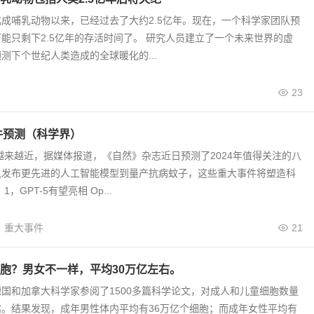
成哺乳动物以来，已经过去了大约2.5亿年。现在，一个科学家团队预
能只剩下2.5亿年的存活时间了。 研究人员建立了一个未来世界的虚
测下个世纪人类造成的全球暖化的...
23
事件预测（科学界）
步越来越近，据媒体报道，《自然》杂志近日预测了2024年值得关注的八
从发布更先进的人工智能模型到量产抗病蚊子，这些重大事件将塑造科
，GPT-5有望亮相 Op...
重大事件
21
胞？男女不一样，平均30万亿左右。
国和加拿大科学家参阅了1500多篇科学论文，对成人和儿童细胞数量
。结果发现，成年男性体内平均有36万亿个细胞；而成年女性平均有