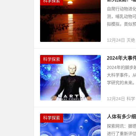
科学探索
自爬行动物进化
测，哺乳动物可
拟模拟，类似预
12月24日
灭绝
2024年大
科学探索
2024年的脚
大科学事件，
学研究的未来。 1
12月24日
科学
人体有多少细
科学探索
探索网讯：据德
进行了重新评估