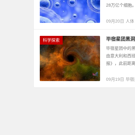
28万亿个细胞
09月20日
人体
毕宿星团黑洞
科学探索
毕宿星团中的黑
由意大利和西
报》，此前距离地
09月19日
毕宿