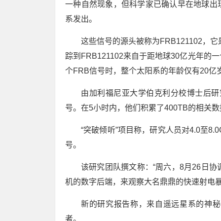
一种自然现象，但科学家已确认早在地球出
系发出。
这些信号的源头被称为FRB121102，
踪到FRB121102来自于距地球30亿光
个FRB信号时，整个太阳系的年龄仅有20亿
由加利福尼亚大学伯克利分校博士后研
号。在5小时内，他们积累了400TB的相关
“突破倾听”项目称，研究人员对4.0至
号。
该研究团队撰文称：“周六，8月26日协
机的数字后端，来观察大名鼎鼎的快速射电暴复发
新的研究报告称，来自遥远星系的神秘
者。