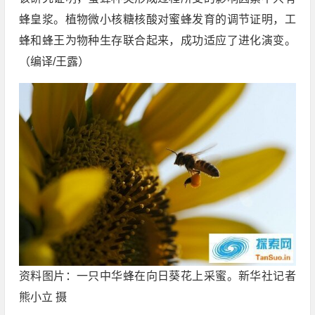
蜂皇浆。植物微小核糖核酸对蜜蜂发育的调节证明，工
蜂和蜂王为物种生存联合起来，成功适应了进化演变。
（编译/王露）
资料图片：一只中华蜂在向日葵花上采蜜。新华社记者
熊小立 摄