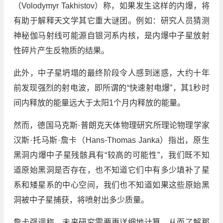
（Volodymyr Takhistov）称，如果发生这样的内爆，将
有助于解释天文学其它重大谜团。例如：研究人员猜测
神秘伽马射线可能源自银河系内核，是内爆中子星放射
性碎片产生反物质的结果。
此外，中子星坍塌的最终阶段令人感到迷惑，大约十年
前发现强烈的射电波，即所谓的“快速射电爆”，其1秒时
间内释放的能量远大于太阳1个月内释放的能量。
然而，德国马克斯·普朗克天体物理研究所理论物理学家
汉斯·托马斯·詹卡（Hans-Thomas Janka）指出，原生
黑洞内爆中子星残骸具有“较高的可能性”，我们既不知
道原始黑洞是否存在，也不知道它们中有多少填补了星
系和矮星系的中心空间，我们也不知道如果这些原始黑
洞被中子星捕获，将喷射出多少质量。
詹卡强调称，未来研究需要更详细地计算，从而了解那