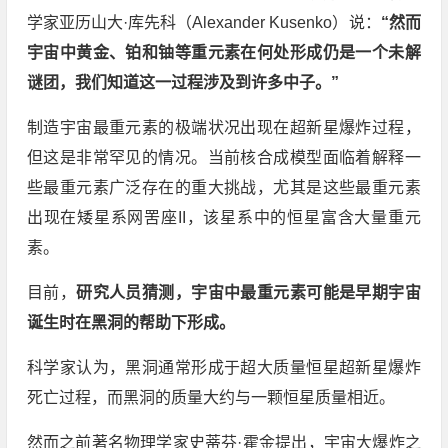
学家亚历山大·库先科（Alexander Kusenko）说：
“然而
宇宙中黄金、铂和铀等重元素在何处形成仍是一个未解
谜团，我们知道这一过程涉及到许多中子。”
制造宇宙最重元素的极端状况出现在超新星爆炸过程，
但这是非常罕见的情况。当前核合成模型面临着解释一
些最重元素广泛存在的重大挑战，尤其是这些最重元素
出现在矮星系网罟座II，该星系中的恒星富含大量重元
素。
目前，
研究人员猜测，宇宙中最重元素可能是早期宇宙
诞生时在黑洞的帮助下形成。
科学家认为，黑洞通常形成于超大质量恒星超新星爆炸
死亡过程，而黑洞的质量大约与一颗恒星质量相近。
然而之前著名物理学家史蒂芬·霍金提出，宇宙大爆炸之