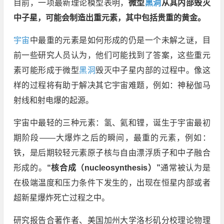
目前，一项最新理论模型表明，
微型
黑洞
从其内部毁灭
中子星，可能会制造出重元素，其中包括贵重的黄金。
宇宙
中最重的元素是如何形成的仍是一个未解之谜，目
前一些研究人员认为，他们可能找到了答案，这些重元
素可能形成于微型
黑洞
毁灭中子星内部的过程中。像这
样的过程将有助于解决其它宇宙难题，例如：神秘伽马
射线和射电爆的起源。
宇宙中最轻的三种元素：氢、氦和锂，诞生于宇宙最初
期阶段——大爆炸之后的瞬间，最重的元素，例如：
铁，是后期较轻元素原子核与自由漂浮质子和中子融合
形成的。
“核合成（nucleosynthesis）”
通常被认为是
在极端温度和压力条件下发生的，出现在恒星内部或者
超新星爆炸死亡过程之中。
研究报告合著作者、美国加州大学洛杉矶分校理论物理