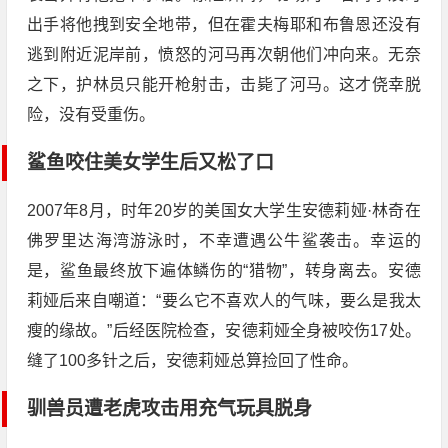
出手将他拽到安全地带，但在霍夫梅耶和布鲁恩还没有
逃到附近泥岸前，愤怒的河马再次朝他们冲向来。无奈
之下，护林员只能开枪射击，击毙了河马。这才侥幸脱
险，没有受重伤。
鲨鱼咬住美女学生后又松了口
2007年8月，时年20岁的美国女大学生安德莉娅·林奇在
佛罗里达海湾游泳时，不幸遭遇公牛鲨袭击。幸运的
是，鲨鱼最终放下遍体鳞伤的“猎物”，转身离去。安德
莉娅后来自嘲道：“要么它不喜欢人的气味，要么是我太
瘦的缘故。”后经医院检查，安德莉娅全身被咬伤17处。
缝了100多针之后，安德莉娅总算捡回了性命。
驯兽员遭老虎攻击用充气玩具脱身