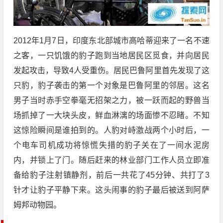
2012年1月7日，印度东北部城市高哈蒂迎来了一名不速
之客，一只饥饿的豹子跑到当地居民区觅食，并向居民
发起攻击，导致4人受重伤。居民巴鲁阿里首先发现了这
只豹，豹子袭击的第一个对象是巴鲁阿里的邻居。这名
男子当时赤手空拳毫无招架之力，被一跃而起的野兽当
场抓掉了一大块头皮，鲜血淋漓的场面惨不忍睹。不知
这惊险瞬间是谁拍到的。人豹对峙激战两个小时后，一
个电车司机成功将惊慌失措的豹子关在了一间水泥房
内，并锁上了门。随后赶来的林业部门工作人员立即准
备给豹子注射镇静剂，前后一共花了45分钟、共打了3
针才让豹子平静下来。这头闹事的豹子最后被送到阿萨
姆邦动物园。