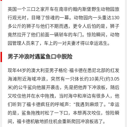
英国一个三口之家开车在南非约翰内斯堡野生动物园旅
行观光时，目睹了惊魂的一幕。动物园内一头重达130
多公斤的狮子与他们不期而遇，更令人后怕的是，狮子
竟然拉开了他们前面一辆轿车的车门。惊险瞬间，动物
园管理人员来了，车上的一对夫妻才得以幸运逃生。
男子冲浪时遇鲨鱼口中脱险
现年44岁的澳大利亚男子格伦·福卡德在悉尼北部的红发
海滩附近海域冲浪，突然有一只体长约10英尺(约3.05
米)的公牛鲨向他展开袭击，先是把他弄下冲浪板，随后
又咬住他并在水中拖拽，当时海中和岸边有很多人，他
们听到了福卡德疯狂的呼喊声：“我遇到麻烦了。”幸运
的是，鲨鱼拖拽时松了一下口，本想再次咬住，惊险瞬
间，福卡德机敏地抓住机会重新爬回冲浪板逃了。