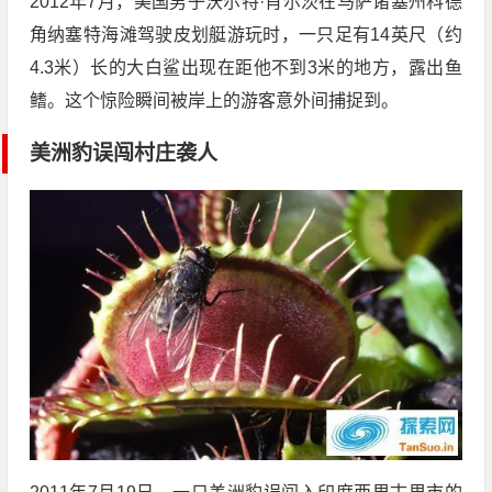
2012年7月，美国男子沃尔特·肖尔茨在马萨诸塞州科德
角纳塞特海滩驾驶皮划艇游玩时，一只足有14英尺（约
4.3米）长的大白鲨出现在距他不到3米的地方，露出鱼
鳍。这个惊险瞬间被岸上的游客意外间捕捉到。
美洲豹误闯村庄袭人