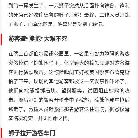
到的一幕发生了，一只狮子突然从后面扑向德鲁，锋利
的牙齿已经咬住德鲁的脖子后部！最终，工作人员赶跑
了狮子，而幸运的是，德鲁只是受到了轻伤。
游客遭“熊抱”大难不死
在瑞士首都伯尔尼熊公园里，一名患有智力障碍的游客
突然掉进了棕熊围栏里，体型硕大的棕熊立即对这名游
客进行猛烈攻击。这惊险瞬间正好被英国游客布鲁克斯
拍了下来。现场的其他游客都被这一突发事件吓坏了，
他们向棕熊投掷石块、塑料瓶等，试图阻止棕熊的攻
击。随后赶到的警察开枪击中了棕熊，棕熊胸部中枪后
逃走了，救援人员赶紧把那名游客送往医院，据悉该游
客情况稳定，并无性命之忧。
狮子拉开游客车门