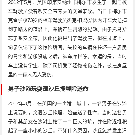
2012年5月，美国印第安纳州卡梅尔市发生了一起与校
车驾驶员没有系安全带有关的交通事故。当日卡梅尔市
克雷学校73岁的校车驾驶员杰克·托马斯因为开车大意撞
到了路边的道沿上，车辆产生剧烈的晃动。由于托马斯
忘了系安全带，因此他被甩出了驾驶座，倒在过道上，
记录仪记下了这惊险瞬间。失控的车辆在撞坏一户居民
的篱笆和游乐设施之后，被车库拦停。幸运的是，当时
车上没有学生，除了司机受了轻微擦伤之外，被撞房屋
里的一家人无人受伤。
男子沙滩玩耍遭沙丘掩埋险送命
2012年3月，在英国的一个港口城市，一名男子在沙滩
上玩耍时，突遭沙丘掩埋，险些送了性命。当时这名男
子和其朋友在沙滩上挖了一个巨大的坑，并在附近堆积
起了一座小小的沙丘。不知什么原因，沙丘忽然发生滑