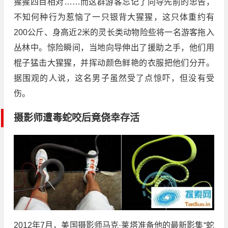
猩猩四目相对……而这群游客忘记了向导先前的忠告，
不知何种行为惹恼了一只银背大猩猩，这只体重约有
200公斤、身高近2米的灵长类动物险些将一名游客拖入
丛林中。惊险瞬间，当地向导伸出了援助之手，他们用
棍子猛击大猩猩，并挥动颜色鲜艳的衣服把他们分开。
据围观的人说，这名男子虽然受了点惊吓，但没有受
伤。
摄影师遭毒蛇咬后竟侥幸存活
2012年7月，美国摄影师马克·莱塔准备他的最新影集“蛇