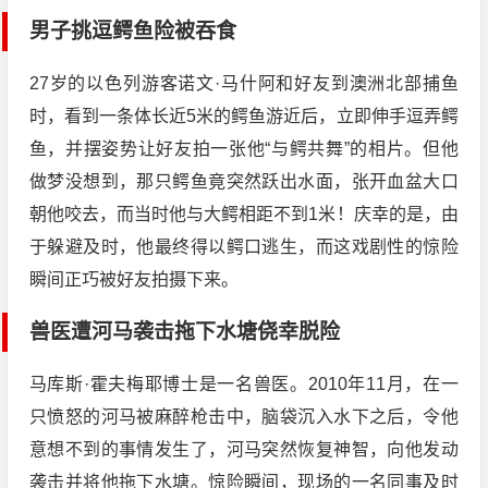
男子挑逗鳄鱼险被吞食
27岁的以色列游客诺文·马什阿和好友到澳洲北部捕鱼
时，看到一条体长近5米的鳄鱼游近后，立即伸手逗弄鳄
鱼，并摆姿势让好友拍一张他“与鳄共舞”的相片。但他
做梦没想到，那只鳄鱼竟突然跃出水面，张开血盆大口
朝他咬去，而当时他与大鳄相距不到1米！庆幸的是，由
于躲避及时，他最终得以鳄口逃生，而这戏剧性的惊险
瞬间正巧被好友拍摄下来。
兽医遭河马袭击拖下水塘侥幸脱险
马库斯·霍夫梅耶博士是一名兽医。2010年11月，在一
只愤怒的河马被麻醉枪击中，脑袋沉入水下之后，令他
意想不到的事情发生了，河马突然恢复神智，向他发动
袭击并将他拖下水塘。惊险瞬间，现场的一名同事及时