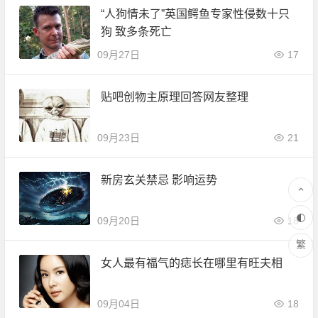
“人狗情未了”英国鳄鱼专家性侵数十只
狗 致多条死亡
09月27日
17
贴吧创物主原理回答网友整理
09月23日
21
新房玄关禁忌 影响运势
09月20日
18
繁
女人最有福气的痣长在哪里有旺夫相
09月04日
18