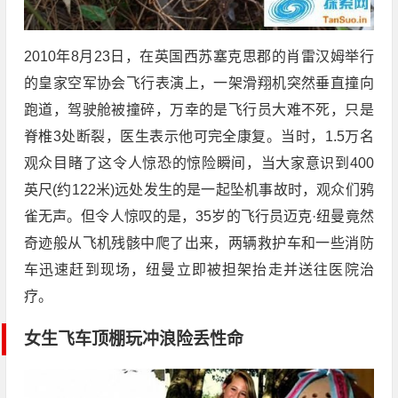
2010年8月23日，在英国西苏塞克思郡的肖雷汉姆举行
的皇家空军协会飞行表演上，一架滑翔机突然垂直撞向
跑道，驾驶舱被撞碎，万幸的是飞行员大难不死，只是
脊椎3处断裂，医生表示他可完全康复。当时，1.5万名
观众目睹了这令人惊恐的惊险瞬间，当大家意识到400
英尺(约122米)远处发生的是一起坠机事故时，观众们鸦
雀无声。但令人惊叹的是，35岁的飞行员迈克·纽曼竟然
奇迹般从飞机残骸中爬了出来，两辆救护车和一些消防
车迅速赶到现场，纽曼立即被担架抬走并送往医院治
疗。
女生飞车顶棚玩冲浪险丢性命