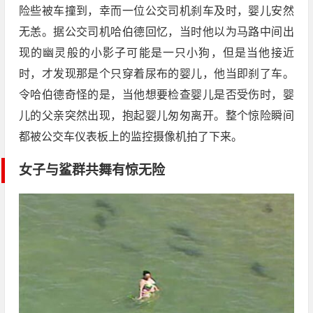
险些被车撞到，幸而一位公交司机刹车及时，婴儿安然
无恙。据公交司机哈伯德回忆，当时他以为马路中间出
现的幽灵般的小影子可能是一只小狗，但是当他接近
时，才发现那是个只穿着尿布的婴儿，他当即刹了车。
令哈伯德奇怪的是，当他想要检查婴儿是否受伤时，婴
儿的父亲突然出现，抱起婴儿匆匆离开。整个惊险瞬间
都被公交车仪表板上的监控摄像机拍了下来。
女子与鲨群共舞有惊无险