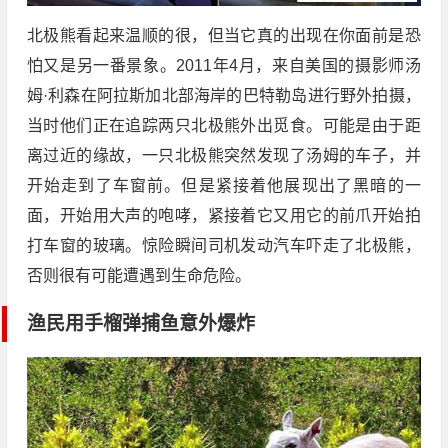
北极熊看起来温顺的很，但当它真的出现在你面前是恐
怕又是另一番景象。2011年4月，来自美国的摄影师汤
姆·利森在阿拉斯加北部海岸的巴特勒岛进行野外拍摄，
当时他们正在追踪两只北极熊外出觅食。可能是由于距
离过近的缘故，一只北极熊突然发现了汤姆的车子，并
开始走到了车窗前。但是紧接着他展现出了黑暗的一
面，开始用大声的咆哮，紧接着它又用它的前爪开始拍
打车窗的玻璃。惊险瞬间司机发动汽车吓走了北极熊，
否则很有可能遭遇到生命危险。
渔民用手榴弹捕鱼意外爆炸