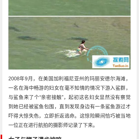
2008年9月，在美国加利福尼亚州的玛丽安德尔海滩，
一名在海中畅游的妇女在毫不知情的情况下游入鲨群，
与鲨鱼来了个“亲密接触”，起初这名妇女显然没有察觉
到她已经被鲨鱼包围，直到发现身边有一条鲨鱼游过才
吓得大惊失色，立即折返逃命。这惊险瞬间恰巧被当地
一位正在进行航拍的摄影师记录了下来。