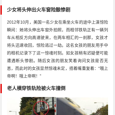
少女将头伸出火车窗险酿惨剧
2012年10月，美国一名少女在乘坐火车的途中上演惊险
瞬间：她将头伸出车窗外拍照，而相邻铁轨正有一辆列
车从相反方向高速驶来，在两车相汇的一刹那，女孩才
将头迅速收回，惊险逃过一劫。这名女孩的朋友用手中
的相机记录下了这一惊魂时刻。如女孩稍有迟疑便可能
遭遇断头惨剧。随后女孩的朋友笑着询问女孩是否无
恙，而此时的女孩显然惊魂未定，捂着嘴重复着：“哦上
帝啊！哦上帝啊！”
老人横穿铁轨险被火车撞倒