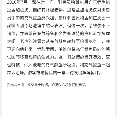
2010年7月，和往常一样，驯兽员哈维尔用充气鲸鱼挑
逗孟加拉虎，训练其扑捉猎物。通常孟加拉虎仅对驯兽
员手中的充气鲸鱼感兴趣，最终驯兽员和孟加拉虎会一
起跳入训练场池塘中结束表演。但这一次，哈维尔不幸
滑倒，并跌落在充气鲸鱼和名为查理特的白色孟加拉虎
之间。老虎的注意力从充气鲸鱼转移至哈维尔身上，并
迅速向他扑来。惊险瞬间，哈维尔将充气鲸鱼扔向池塘
试图转移查理特的注意力。这一紧急措施极其凑效，查
理特被“飞 ”入池塘的充气鲸鱼所吸引，和充气鲸鱼一起
跌入池塘，游客被这惊险的一幕吓得发出阵阵惊呼。
探索网声明：文章源于网络，如侵权请联系我们删除。