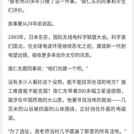
“南老师20多年只做了这一件事。”南仁东的同事和学生
们评价。
故事要从24年前说起。
1993年，日本东京，国际无线电科学联盟大会。科学家
们提出，在全球电波环境继续恶化之前，建造新一代射
电望远镜，接收更多来自外太空的讯息。
南仁东跟同事说：“咱们也建一个吧。”
没有多少人看好这个设想。能不能找到合适的地方？施
工难度能不能克服？南仁东带着300多幅卫星遥感图，
跋涉在中国西南的大山里。他要寻找当地的窝凼——几
百米的山谷被四面的山体围绕，正好挡住外面的电磁
波。
“为了选址，南老师当时几乎踏遍了那里的所有洼地。”