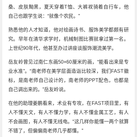
桑、皮肤黝黑，夏天穿着T恤、大裤衩骑着自行车，他
自己也跟学生说：“就像个农民。”
熟悉他的人才知道，他对绘画诗书、服饰美学都颇有研
究。早年在清华求学时，机械制图比赛就拿过第一名。
上世纪90年代，他甚至办过讲座谈服饰潮流美学。
岳友岭曾见过南仁东画50×60厘米的画，“能看出来是专
业水准”。“南老师在美学层面造诣比较深，我们FAST徽
标，是南老师自己设计的，南老师的PPT配色，也都是
自己调出来的。”岳友岭说。
在他的助理姜鹏看来，术业有专攻，在FAST项目里，有
人不懂天文，有人不懂力学，有人不懂金属工艺，有人
不会画图，有人不懂无线电。“这几样你能懂一两个就算
不错了，但偏偏南老师几乎都懂。”