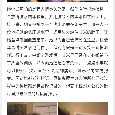
她说最可怕的是有人把她关起来，然后强行把她装进一
个放满脏水的冰箱里，并用脏兮兮的黑水倒在她头上。
接下来，她又被拖到一个浅水池关在笼子里，那些人不
停地把她的头压进水里，还用头发缠住艾米的脖子，让
她差点就因此窒息了。她以为自己会淹死在这里，快要
窒息时哭着求他们住手，但对方只是一边大笑一边把游
戏进行下去。中断了游戏后，艾米早已经在身心都留下
了严重的创伤，如今的她还是心有余悸，一点点小事就
可以把她吓哭，甚至还会精神崩溃，她已经向警方报
案。面对挑战者的控诉，恐怖鬼屋主办方说所有游戏过
程中的经历都是有录影记录的，但艾米说对方公布的影
片里把最糟糕的片段剪掉了。