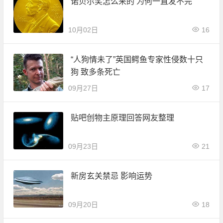
诺贝尔奖怎么来的 为何一直发不完
10月02日
16
“人狗情未了”英国鳄鱼专家性侵数十只
狗 致多条死亡
09月27日
17
贴吧创物主原理回答网友整理
09月23日
21
新房玄关禁忌 影响运势
09月20日
18