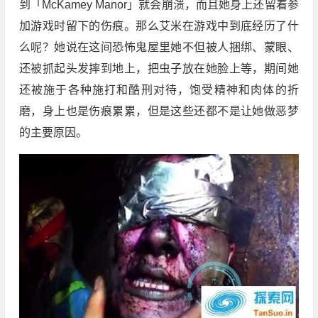
到「McKamey Manor」就会崩溃，而且她身上还留着参
加游戏时留下的伤痕。那么艾米在游戏中到底经历了什
么呢？她说在这间恐怖鬼屋里她不但被人捆绑、蒙眼、
还被抓起头发摔到地上，把虫子放在她脸上等，期间她
还被施于各种施打和酷刑对待，饱受精神和肉体的折
磨，身上也是伤痕累累，但是这些还都不是让她做恶梦
的主要原因。