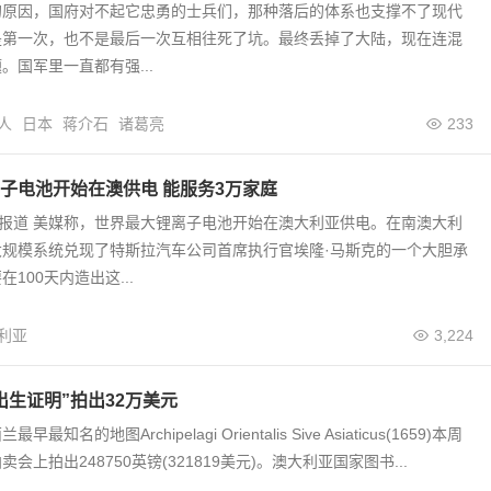
的原因，国府对不起它忠勇的士兵们，那种落后的体系也支撑不了现代
是第一次，也不是最后一次互相往死了坑。最终丢掉了大陆，现在连混
。国军里一直都有强...
人
日本
蒋介石
诸葛亮
233
子电池开始在澳供电 能服务3万家庭
日报道 美媒称，世界最大锂离子电池开始在澳大利亚供电。在南澳大利
大规模系统兑现了特斯拉汽车公司首席执行官埃隆·马斯克的一个大胆承
100天内造出这...
利亚
3,224
出生证明”拍出32万美元
知名的地图Archipelagi Orientalis Sive Asiaticus(1659)本周
会上拍出248750英镑(321819美元)。澳大利亚国家图书...