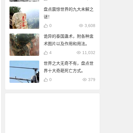
盘点震惊世界的九大未解之
谜！
0
3,608
诡异的泰国蛊术，附各种盅
术图片以及作用和用法。
4
11,032
世界之大无奇不有，盘点世
界十大奇葩死亡方式。
0
379