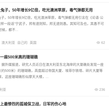
只兔子，50年增长9亿倍，吃光澳洲草原，毒气弹都无用
兔子，50年增长9亿倍，吃光澳洲草原，毒气弹都无用引言在《论语·公
这样一段话“宁武子，邦有道则知，邦无道则愚。其知可及也，其愚不可
候，都不...
澳大利亚
自己的
英国
62
一座500米高的珊瑚礁
息，据外媒报道，研究人员近日在澳大利亚东北海岸的大堡礁处发现一座
尺（约500米）的珊瑚礁，高度超过帝国大厦、埃菲尔铁塔、碎片大厦等
解，这座珊瑚礁形似摩天大楼，...
利亚
236
上最惨烈的孤城保卫战，日军的伤心地