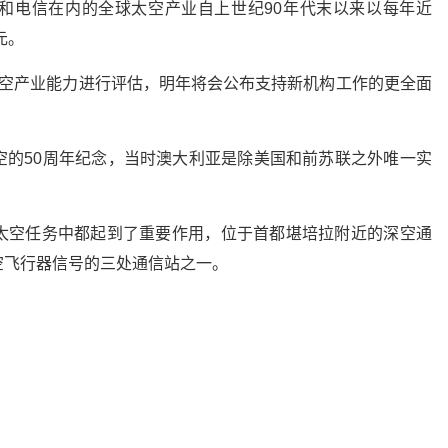
和电信在内的全球太空产业自上世纪90年代末以来以每年近
元。
太空产业能力进行评估，明年将会公布支持新机构工作的更全面
空的50周年纪念，当时澳大利亚是除美国和前苏联之外唯一实
太空任务中都起到了重要作用，位于首都堪培拉附近的深空通
空飞行器信号的三处通信站之一。