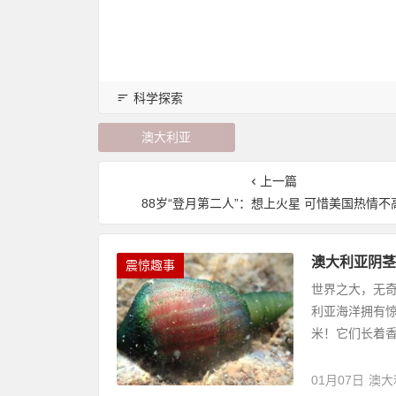
科学探索
澳大利亚
上一篇
88岁“登月第二人”：想上火星 可惜美国热情不
澳大利亚阴茎
震惊趣事
世界之大，无
利亚海洋拥有
米！它们长着香
01月07日
澳大