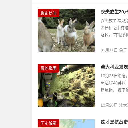
农夫放生20
野史秘闻
农夫放生20只
冶长》之中有
及也。”在很多时
05月11日
兔子
澳大利亚发现
震惊趣事
10月28日消
高达1640英
建筑物。 据了
10月28日
澳大
这才是抗战史
历史解密