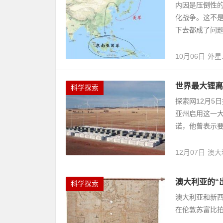
内因是压倒性
化战争。这不
下去都成了问题
10月06日
外星
世界最大锂离
科学探索
探索网12月5
亚州启用这一
诺，他曾表示要在
12月07日
澳大
澳大利亚的“
科学探索
澳大利亚和新西兰最早最
在伦敦苏富比拍卖