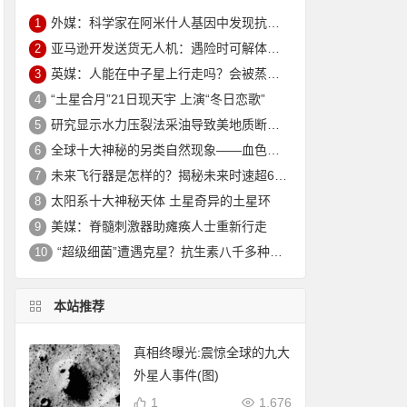
外媒：科学家在阿米什人基因中发现抗衰老突变 可延寿10年
1
亚马逊开发送货无人机：遇险时可解体坠入安全地
2
英媒：人能在中子星上行走吗？会被蒸发电离
3
“土星合月”21日现天宇 上演“冬日恋歌”
4
研究显示水力压裂法采油导致美地质断层重新活跃
5
全球十大神秘的另类自然现象——血色瀑布_大火瀑布_磁山等！
6
未来飞行器是怎样的？揭秘未来时速超6000公里的飞行器
7
太阳系十大神秘天体 土星奇异的土星环
8
美媒：脊髓刺激器助瘫痪人士重新行走
9
“超级细菌”遭遇克星？抗生素八千多种新组合效果惊人
10
本站推荐
真相终曝光:震惊全球的九大
外星人事件(图)
1
1,676