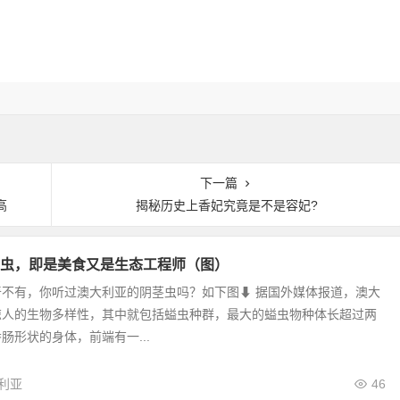
下一篇
高
揭秘历史上香妃究竟是不是容妃?
虫，即是美食又是生态工程师（图）
奇不有，你听过澳大利亚的阴茎虫吗？如下图⬇ 据国外媒体报道，澳大
惊人的生物多样性，其中就包括螠虫种群，最大的螠虫物种体长超过两
肠形状的身体，前端有一...
利亚
46