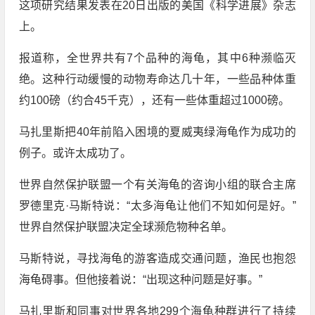
这项研究结果发表在20日出版的美国《科学进展》杂志
上。
报道称，全世界共有7个品种的海龟，其中6种濒临灭
绝。这种行动缓慢的动物寿命达几十年，一些品种体重
约100磅（约合45千克），还有一些体重超过1000磅。
马扎里斯把40年前陷入困境的夏威夷绿海龟作为成功的
例子。或许太成功了。
世界自然保护联盟一个有关海龟的咨询小组的联合主席
罗德里克·马斯特说：“太多海龟让他们不知如何是好。”
世界自然保护联盟决定全球濒危物种名单。
马斯特说，寻找海龟的游客造成交通问题，渔民也抱怨
海龟碍事。但他接着说：“出现这种问题是好事。”
马扎里斯和同事对世界各地299个海龟种群进行了持续