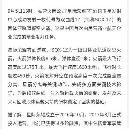
9月5日13时，民营火箭公司“星际荣耀”在酒泉卫星发射
中心成功发射一枚代号为双曲线1Z（简称SQX-1Z）的
固体亚轨道探空火箭。这是中国首次由民营商业航天企
业完成的商业发射任务。
星际荣耀方面透露，SQX-1Z为一级固体亚轨道探空火
箭，火箭弹体长度9.5米，弹体直径1米；火箭最大飞行
高度超过175千米，最大飞行速度1600米/秒，飞行时长
超过450秒，火箭发射升空在预定高度一次完成整流罩
分离、星箭分离等关键动作，完成多方面关键技术验
证，为后续双曲线一号入轨运载火箭的研制、发射及未
来可回收液体运载火箭的研制奠定了坚实的基础。
据了解，星际荣耀成立于2016年10月，2017年8月正式
投入运营，此前已获得过多轮融资，其中包括雷军掌管