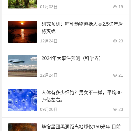
01月03日
19
研究预测：哺乳动物包括人类2.5亿年后
将灭绝
12月24日
23
2024年大事件预测（科学界）
12月24日
21
人体有多少细胞？男女不一样，平均30
万亿左右。
09月20日
23
毕宿星团黑洞距离地球仅150光年 目前