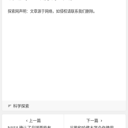
探索网声明：文章源于网络，如侵权请联系我们删除。
科学探索
上一篇
下一篇
NASA 确认了月球两极有水冰的存在
谷歌和哈佛大学合作使用 AI 来更准确地预测余震发生地点