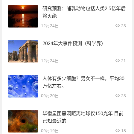
研究预测：哺乳动物包括人类2.5亿年后
将灭绝
12月24日
23
2024年大事件预测（科学界）
12月24日
21
人体有多少细胞？男女不一样，平均30
万亿左右。
09月20日
23
毕宿星团黑洞距离地球仅150光年 目前
已知最近的
09月19日
18