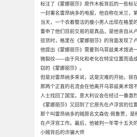
标注了《蒙娜丽莎》原作木板背后的一些标
一封署名雷昂纳多的电报，他自称在米兰，
当天，一个衣着整洁的瘦小男人出现在格里的
重申了他们目前交易的是真品，是他亲自从卢
验货时，格里在《蒙娜丽莎》的背面发现了
他提出《蒙娜丽莎》需要到乌菲兹美术馆进
微裂纹——由于风化和老化在特定位置而造
窃的《蒙娜丽莎》。
但是对雷昂纳多来说，这是灾难的开始，就
那两个正直的名流会在他离开乌菲兹美术馆
人士找回了国宝。意大利议会在经过一番激烈
《蒙娜丽莎》又回到了它原先在卢浮宫的位
那个叫雷昂纳多的贼原名文森佐·佩鲁贾，是移
在卢浮宫工作。最后，他被判一年零十五天
小贼背后的诈骗大师