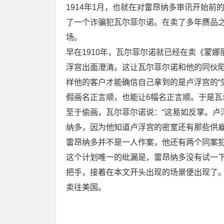
1914年1月，也就在对雷昂纳多审讯开始
了一个诈骗犯瓦尔菲尔诺。在卖了多年赝品
场。
早在1910年，瓦尔菲尔诺就已经在卖《蒙
浮宫出面澄清。这让瓦尔菲尔诺和他的同伙
样他的客户才能确信自己拿到的是卢浮宫的“
假画名正言顺，也能让6幅名正言顺。于是瓦
至于偷画，瓦尔菲尔诺说：“这易如反掌。卢
纳多，因为他知道卢浮宫的密室还有那些供
雷昂纳多并不是一人作案，他还有两个同案
这个计划唯一的纰漏是，雷昂纳多没有试一
把手，接着在本文开头出现的场景便出现了
卖往美国。