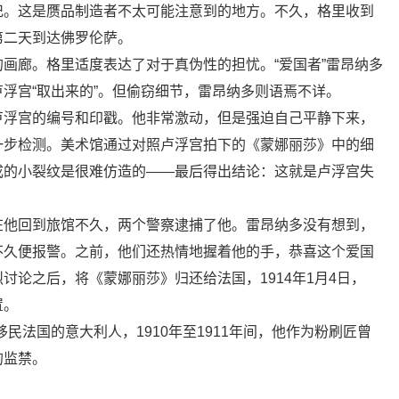
记。这是赝品制造者不太可能注意到的地方。不久，格里收到
第二天到达佛罗伦萨。
画廊。格里适度表达了对于真伪性的担忧。“爱国者”雷昂纳多
浮宫“取出来的”。但偷窃细节，雷昂纳多则语焉不详。
卢浮宫的编号和印戳。他非常激动，但是强迫自己平静下来，
一步检测。美术馆通过对照卢浮宫拍下的《蒙娜丽莎》中的细
成的小裂纹是很难仿造的——最后得出结论：这就是卢浮宫失
在他回到旅馆不久，两个警察逮捕了他。雷昂纳多没有想到，
不久便报警。之前，他们还热情地握着他的手，恭喜这个爱国
讨论之后，将《蒙娜丽莎》归还给法国，1914年1月4日，
置。
民法国的意大利人，1910年至1911年间，他作为粉刷匠曾
的监禁。