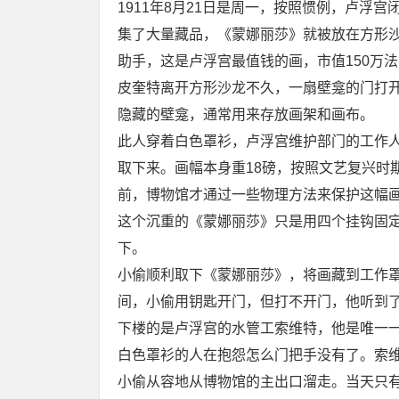
1911年8月21日是周一，按照惯例，卢浮
集了大量藏品，《蒙娜丽莎》就被放在方形
助手，这是卢浮宫最值钱的画，市值150万法
皮奎特离开方形沙龙不久，一扇壁龛的门打
隐藏的壁龛，通常用来存放画架和画布。
此人穿着白色罩衫，卢浮宫维护部门的工作
取下来。画幅本身重18磅，按照文艺复兴时
前，博物馆才通过一些物理方法来保护这幅画
这个沉重的《蒙娜丽莎》只是用四个挂钩固
下。
小偷顺利取下《蒙娜丽莎》，将画藏到工作
间，小偷用钥匙开门，但打不开门，他听到
下楼的是卢浮宫的水管工索维特，他是唯一
白色罩衫的人在抱怨怎么门把手没有了。索
小偷从容地从博物馆的主出口溜走。当天只