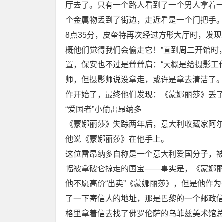
厅去了。只有一个路人看到了一个男人拿着
个金属物丢到了街边，走近看是一个门把手
8点35分，皮奎特再次经过方形大厅时，发
概他们觉得我们会偷走它！”直到周二开馆时
置，保安也不过是耸耸肩：“大概是给摄影工
师，但摄影师说没拿走，或许是拿去清洁了
作开始了，最终他们发现：《蒙娜丽莎》丢
“爱国者”小偷雷昂纳多
《蒙娜丽莎》失踪两年后，意大利收藏家阿尔
他说《蒙娜丽莎》在他手上。
这位雷昂纳多自称是一个意大利爱国分子，被
幅被拿破仑掠走的国宝——事实是，《蒙娜
他不愿高价“出卖”《蒙娜丽莎》，但是他作
了一下寄信人的地址，那是巴黎的一个邮政
格里拿着信去找了佛罗伦萨的乌菲兹美术馆总