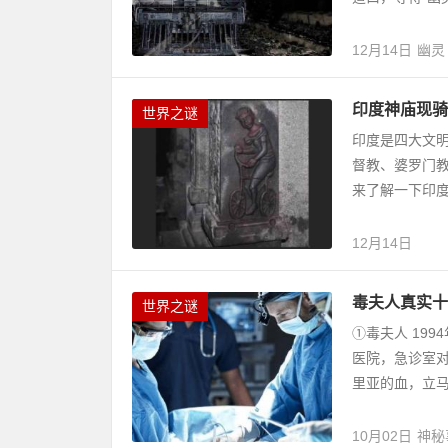
12月14日
幽灵
印度神庙现骑
世界之谜
印度是四大文
督教、婆罗门
来了解一下印度
12月14日
毒夫人真实十
世界之谜
①毒夫人 19
医院，急诊室
里亚的血，立马
10月02日
神秘