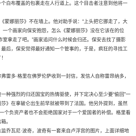
一个白布覆盖的包裹走在人行道上。这个目击者注意到他将一
。
现《蒙娜丽莎》不在墙上。他对助手说：“上头把它挪走了，大
，一个画家向保安抱怨，怎么《蒙娜丽莎》没在它该在的位
作室拿走了吧。”画家追问什么时候会归还。保安去找了摄影
。最后，保安觉得最好通知一个管事的，于是，疯狂的寻找工
了！
弗雷多·格里在佛罗伦萨收到一封信，发信人自称雷昂纳多，
一种强烈的归还国宝的热情驱使，并下定决心至少要“偷回”一
丽莎》在拿破仑出生前早就被带到了法国。他另外提到，虽然
为一个负资产者也不会拒绝国家对于一个爱国者的补偿。格里看
信箱。
监乔瓦尼·波奇，波奇有一套来自卢浮宫的图片，上面详细地