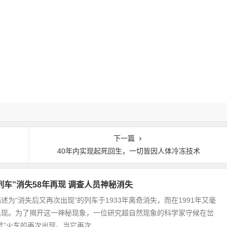
下一篇
记
40年内实现起死回生，一切皆因人体冷冻技术
列车”消失58年再现 调查人员神秘消失
述为“消失后又再次出现”的列车于1933年离奇消失，而在1991年又毫
出现。为了揭开这一神秘现象，一位研究超自然现象的科学家守候在岔
”火车的再次出现。当它再次...