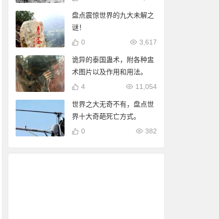
盘点震惊世界的九大未解之
谜！
0
3,617
诡异的泰国蛊术，附各种盅
术图片以及作用和用法。
4
11,054
世界之大无奇不有，盘点世
界十大奇葩死亡方式。
0
382