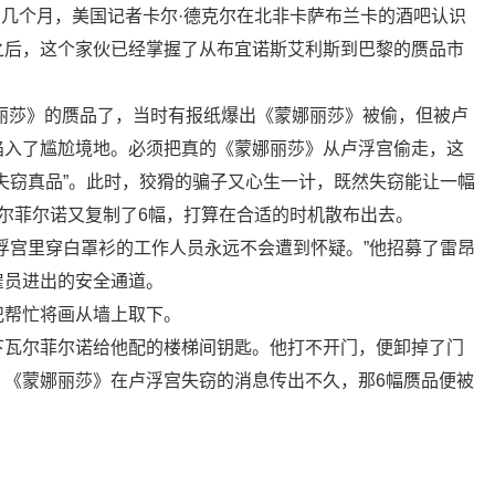
前的几个月，美国记者卡尔·德克尔在北非卡萨布兰卡的酒吧认识
之后，这个家伙已经掌握了从布宜诺斯艾利斯到巴黎的赝品市
娜丽莎》的赝品了，当时有报纸爆出《蒙娜丽莎》被偷，但被卢
陷入了尴尬境地。必须把真的《蒙娜丽莎》从卢浮宫偷走，这
失窃真品”。此时，狡猾的骗子又心生一计，既然失窃能让一幅
尔菲尔诺又复制了6幅，打算在合适的时机散布出去。
浮宫里穿白罩衫的工作人员永远不会遭到怀疑。”他招募了雷昂
雇员进出的安全通道。
犯帮忙将画从墙上取下。
下瓦尔菲尔诺给他配的楼梯间钥匙。他打不开门，便卸掉了门
。《蒙娜丽莎》在卢浮宫失窃的消息传出不久，那6幅赝品便被