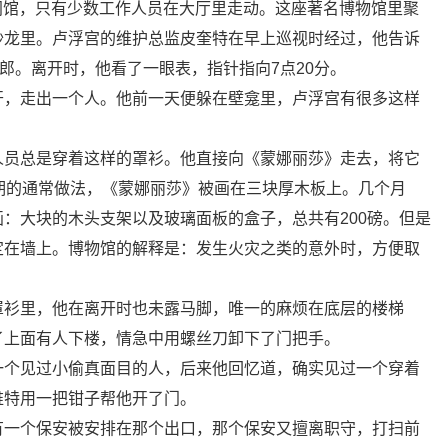
宫闭馆，只有少数工作人员在大厅里走动。这座著名博物馆里聚
沙龙里。卢浮宫的维护总监皮奎特在早上巡视时经过，他告诉
郎。离开时，他看了一眼表，指针指向7点20分。
开，走出一个人。他前一天便躲在壁龛里，卢浮宫有很多这样
人员总是穿着这样的罩衫。他直接向《蒙娜丽莎》走去，将它
期的通常做法，《蒙娜丽莎》被画在三块厚木板上。几个月
：大块的木头支架以及玻璃面板的盒子，总共有200磅。但是
定在墙上。博物馆的解释是：发生火灾之类的意外时，方便取
罩衫里，他在离开时也未露马脚，唯一的麻烦在底层的楼梯
了上面有人下楼，情急中用螺丝刀卸下了门把手。
一个见过小偷真面目的人，后来他回忆道，确实见过一个穿着
维特用一把钳子帮他开了门。
有一个保安被安排在那个出口，那个保安又擅离职守，打扫前