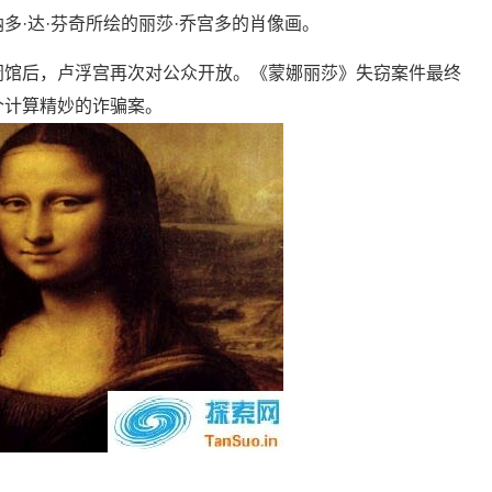
多·达·芬奇所绘的丽莎·乔宫多的肖像画。
闭馆后，卢浮宫再次对公众开放。《蒙娜丽莎》失窃案件最终
个计算精妙的诈骗案。