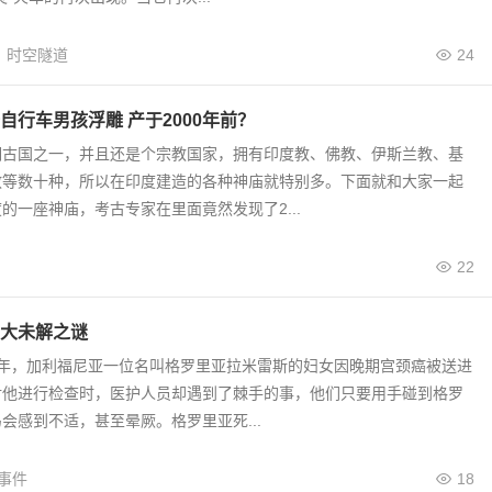
时空隧道
24
自行车男孩浮雕 产于2000年前？
明古国之一，并且还是个宗教国家，拥有印度教、佛教、伊斯兰教、基
教等数十种，所以在印度建造的各种神庙就特别多。下面就和大家一起
的一座神庙，考古专家在里面竟然发现了2...
22
大未解之谜
94年，加利福尼亚一位名叫格罗里亚拉米雷斯的妇女因晚期宫颈癌被送进
对他进行检查时，医护人员却遇到了棘手的事，他们只要用手碰到格罗
会感到不适，甚至晕厥。格罗里亚死...
事件
18