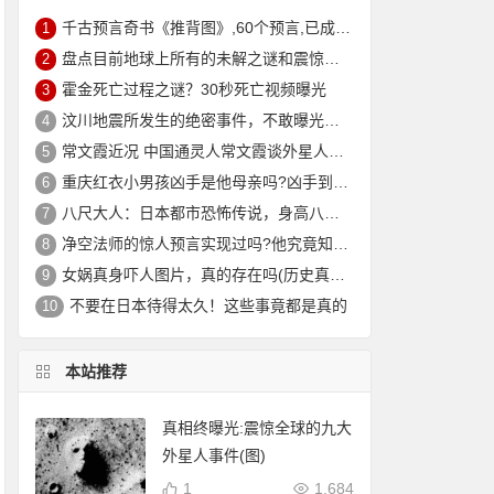
千古预言奇书《推背图》,60个预言,已成功预言43个
1
盘点目前地球上所有的未解之谜和震惊趣事
2
霍金死亡过程之谜？30秒死亡视频曝光
3
汶川地震所发生的绝密事件，不敢曝光真实案例！
4
常文霞近况 中国通灵人常文霞谈外星人真实性存疑
5
重庆红衣小男孩凶手是他母亲吗?凶手到底是谁?重庆红衣小男孩父母为什么不查?
6
八尺大人：日本都市恐怖传说，身高八尺专门对年轻男性下手
7
净空法师的惊人预言实现过吗?他究竟知道什么?
8
女娲真身吓人图片，真的存在吗(历史真实存在)
9
不要在日本待得太久！这些事竟都是真的
10
本站推荐
真相终曝光:震惊全球的九大
外星人事件(图)
1
1,684