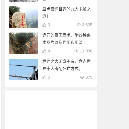
盘点震惊世界的九大未解之
谜！
0
3,605
诡异的泰国蛊术，附各种盅
术图片以及作用和用法。
4
11,030
世界之大无奇不有，盘点世
界十大奇葩死亡方式。
0
379