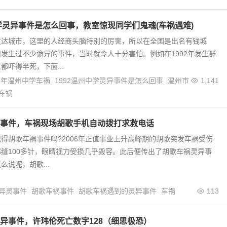
中学灵异事件是怎么回事，教室惊现同学们鬼魂(车祸遇难)
发达城市，这里的人经商头脑特别的厉害，所以在全国是出名有钱城
发生过不少诡异的事件，当时就令人十分害怕。例如在1992年发生群
都吓得半死，下面...
92年温州中学车祸
1992温州中学灵异事件是怎么回事
温州市
1,141
车祸
事件，车祸现场胡歌手机自动拨打求救电话
得胡歌车祸事件吗?2006年正值事业上升高峰期的胡歌突发车祸受伤
缝100多针，眼睛视力受损几乎毁容。此后便传出了胡歌车祸灵异事
么说呢，胡歌...
异灵事件
胡歌车祸事件
胡歌车祸遇到的灵异事件
车祸
113
异事件，许玮伦死亡数字128（细思极恐）