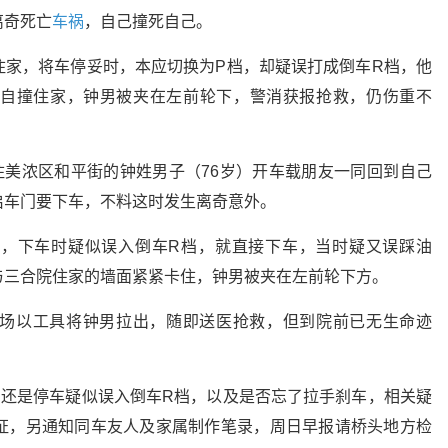
离奇死亡
车祸
，自己撞死自己。
住家，将车停妥时，本应切换为P档，却疑误打成倒车R档，他
自撞住家，钟男被夹在左前轮下，警消获报抢救，仍伤重不
住美浓区和平街的钟姓男子（76岁）开车载朋友一同回到自己
启车门要下车，不料这时发生离奇意外。
，下车时疑似误入倒车R档，就直接下车，当时疑又误踩油
与三合院住家的墙面紧紧卡住，钟男被夹在左前轮下方。
场以工具将钟男拉出，随即送医抢救，但到院前已无生命迹
，还是停车疑似误入倒车R档，以及是否忘了拉手刹车，相关疑
证，另通知同车友人及家属制作笔录，周日早报请桥头地方检