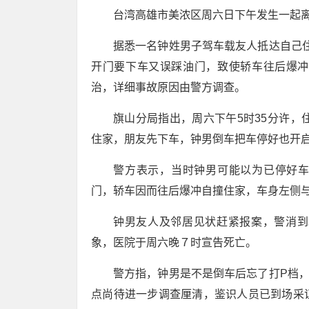
台湾高雄市美浓区周六日下午发生一起
据悉一名钟姓男子驾车载友人抵达自己
开门要下车又误踩油门，致使轿车往后爆冲
治，详细事故原因由警方调查。
旗山分局指出，周六下午5时35分许，
住家，朋友先下车，钟男倒车把车停好也开
警方表示，当时钟男可能以为已停好车
门，轿车因而往后爆冲自撞住家，车身左侧
钟男友人及邻居见状赶紧报案，警消到
象，医院于周六晚７时宣告死亡。
警方指，钟男是不是倒车后忘了打P档
点尚待进一步调查厘清，鉴识人员已到场采