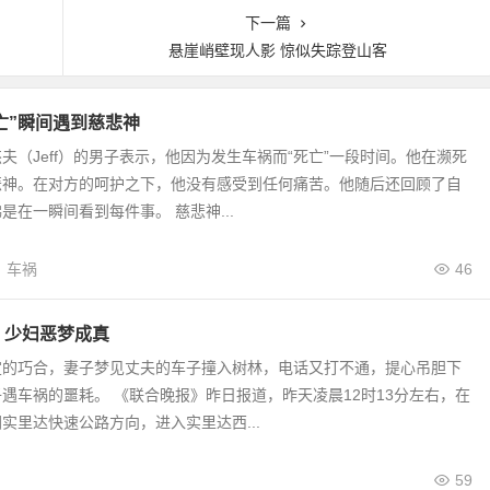
下一篇
悬崖峭壁现人影 惊似失踪登山客
亡”瞬间遇到慈悲神
夫（Jeff）的男子表示，他因为发生车祸而“死亡”一段时间。他在濒死
悲神。在对方的呵护之下，他没有感受到任何痛苦。他随后还回顾了自
是在一瞬间看到每件事。 慈悲神...
车祸
46
 少妇恶梦成真
定的巧合，妻子梦见丈夫的车子撞入树林，电话又打不通，提心吊胆下
遇车祸的噩耗。 《联合晚报》昨日报道，昨天凌晨12时13分左右，在
实里达快速公路方向，进入实里达西...
59