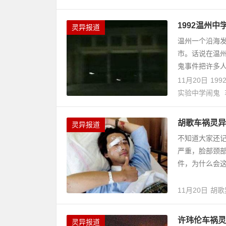
1992温州
灵异报道
温州一个沿海
市。话说在温州
鬼事件把许多人
11月20日
19
实验中学闹鬼
胡歌车祸灵异
灵异报道
不知道大家还记
严重，脸部颈部
件，为什么会这
11月20日
胡歌
许玮伦车祸灵
灵异报道