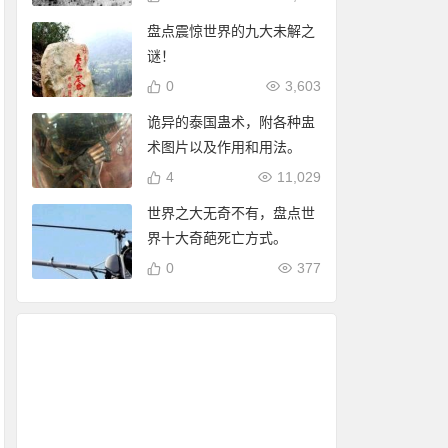
盘点震惊世界的九大未解之
谜！
0
3,603
诡异的泰国蛊术，附各种盅
术图片以及作用和用法。
4
11,029
世界之大无奇不有，盘点世
界十大奇葩死亡方式。
0
377