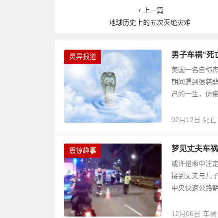
上一篇
地球历史上的五次灭绝灾难
男子车祸“死
灵异报道
美国一名自称杰
期间遇到很慈
己的一生，仿佛
02月12日
死亡
梦见丈夫车祸
震惊趣事
或许是命中注
接到丈夫与儿子
中央快速公路朝
12月06日
车祸