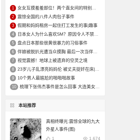
女女互摸羞羞部位！两个直女间的特别实验让人猝不及防
1
震惊全国的八件人肉包子事件
2
假期和妈妈租房一起住打工发生的事|趣事
3
日本女人为什么喜欢SM？原因令人不禁脸红
4
盘点日本那些很黄很暴力的习俗事件
5
伴娘被脱扒光遭当众摸胸 最后一次当伴娘|趣事
6
视觉震撼！地球上被遗弃的空灵之境
7
23岁儿子乱漂亮妈妈伦 被丈夫捉奸在床|趣事
8
10个男人最尴尬的啪啪啪故事
9
梳理下张伟杰事件是怎么回事 大连美女主持人因偷情被报复制作成标本
10
本站推荐
真相终曝光:震惊全球的九大
外星人事件(图)
1
1,674