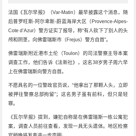
法国《瓦尔早报》（Var-Matin）最早披露这个消息，随
后普罗旺斯-阿尔卑斯-蔚蓝海岸大区（Provence-Alpes-
Cote d’Azur）警方证实了报导，称“有人砍下了别人的头
颅和阴茎，向佛雷瑞斯市（Frejus）警方自首”。
佛雷瑞斯附近港市土伦（Toulon）的司法警察主导本案
调查工作，他们告诉《法新社》，这名38岁男子周六早
上在佛雷瑞斯向警方自首。
不愿具名的一位警政官员说，“他拿出了那颗人头，立即
被押往警察总部拘留”；这名男子虽有前科，但只是轻
罪。
《瓦尔早报》提到，嫌犯自称是在佛雷瑞斯一栋公寓犯
案，调查人员前往查看，发现一具无头遗体。地区检察
官稍晚将发表进一步声明。