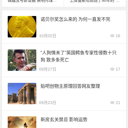
嫦娥五号新证据 表明月球有水资源测存在
土库曼斯坦燃烧了50年的”地狱之门” 被总统下令关闭
诺贝尔奖怎么来的 为何一直发不完
10月02日
16
“人狗情未了”英国鳄鱼专家性侵数十只
狗 致多条死亡
09月27日
17
贴吧创物主原理回答网友整理
09月23日
21
新房玄关禁忌 影响运势