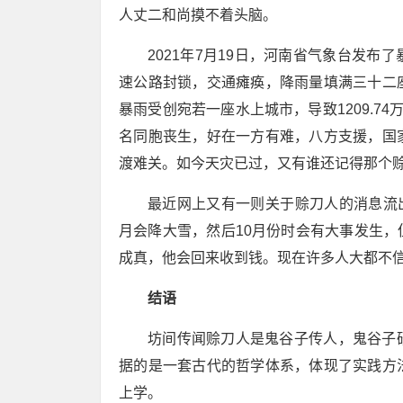
人丈二和尚摸不着头脑。
2021年7月19日，河南省气象台发
速公路封锁，交通瘫痪，降雨量填满三十二座
暴雨受创宛若一座水上城市，导致1209.74
名同胞丧生，好在一方有难，八方支援，国
渡难关。如今天灾已过，又有谁还记得那个
最近网上又有一则关于赊刀人的消息流出
月会降大雪，然后10月份时会有大事发生
成真，他会回来收到钱。现在许多人大都不
结语
坊间传闻赊刀人是鬼谷子传人，鬼谷子
据的是一套古代的哲学体系，体现了实践方
上学。