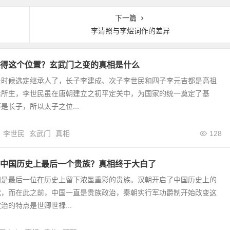
下一篇
李清照与李煜词作的差异
得这个位置？玄武门之变的真相是什么
是时候选定继承人了，长子李建成、次子李世民和四子李元吉都是高祖
后所生，李世民虽在唐朝建立之初平定关中，为国家的统一奠定了基
是长子，所以太子之位...
李世民
玄武门
真相
128
中国历史上最后一个贵族？真相终于大白了
羽是最后一位在历史上留下浓墨重彩的贵族。汉朝开启了中国历史上的
代，而在此之前，中国一直是贵族政治，秦朝实行军功爵制开始改变这
治的特点是世卿世禄...