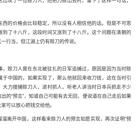
区出现了一位赊刀人，他把刀赊出去时，留下了这样一句话，
。
东西的价格会比较稳定，所以没有人相信他的话。但是不可思
涨到了十八斤，这段时间又涨到了十八斤。这个问题在清朝的
这一行当，但江湖上仍有赊刀的传说。
事，赊刀人曾在东北被驻扎的日军追捕过，原因是因为当时赊
属于中国的，如果实现了，那么他就回来收刀钱，这在当时引
，大力搜捕赊刀人，进村抓人，听老人讲当时日本兵抓走不少
出的“预言”，知道自己可能有去无回，便说道在自己走后如果
大家可以放心把钱交给他。
溜溜离开中国，这样看来赊刀人的预言如愿实现，再次证明“预