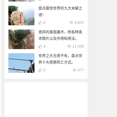
盘点震惊世界的九大未解之
谜！
0
3,602
诡异的泰国蛊术，附各种盅
术图片以及作用和用法。
4
11,029
世界之大无奇不有，盘点世
界十大奇葩死亡方式。
0
377