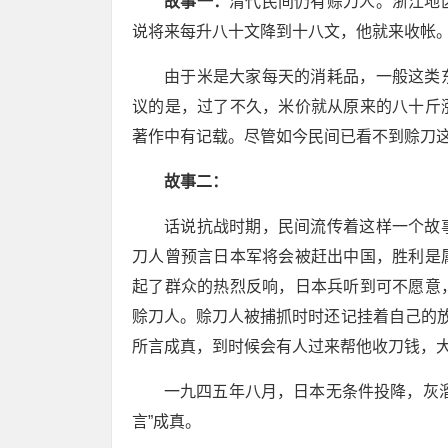
故事一：
清代民间仍有赊刀人。浙江地
说将来每升八十文降到十八文，他就来收帐
由于米是大家每天的消耗品，一般这类
议的是，过了不久，米价就从原来的八十斤
著作中有记载。尽管如今民间已看不到赊刀
故事二：
话说抗战时期，民间流传着这样一个故
刀人曾预言日本军将会被赶出中国，胜利是
起了群众的热烈反响，日本兵听到可不愿意
赊刀人。赊刀人被捕抓时时还记挂着自己的放
所言成真，到时候会有人过来帮他收刀钱，
一九四五年八月，日本无条件投降，灰
言”成真。