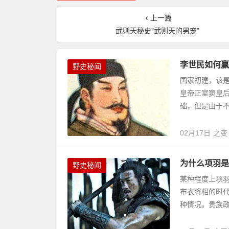
上一篇
武则天秘史”武则天的男宠”
李世民如何赢
野史秘闻
国家初建，该
皇帝正室窦皇
础，但是由于不
02月17日
之变
为什么项羽是
野史秘闻
某种程度上项
布衣将相的时
种情况。贵族政