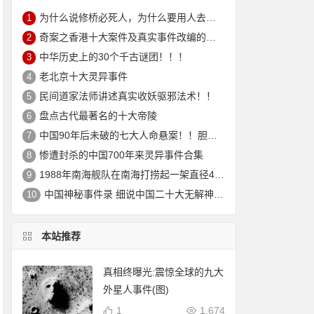
为什么说修桥必死人，为什么要用人去祭桥，本文告诉你真相
1
奇案之香港十大案件及真实事件改编的电影
2
中华历史上的30个千古谜团！！！
3
老北京十大灵异事件
4
民间道家法师讲述真实收妖驱邪法术！！
5
盘点古代最著名的十大帝陵
6
中国90年后未破的七大人命悬案！！胆小勿入！！
7
惨遭封杀的中国700年来灵异事件合集
8
1988年南海舰队在南海打捞起一架直径40米的圆形飞行器
9
中国神秘事件录 细说中国二十大无解神秘事件
10
本站推荐
真相终曝光:震惊全球的九大
外星人事件(图)
1
1,674