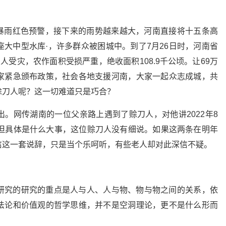
布了暴雨红色预警，接下来的雨势越来越大，河南直接将十五条高
大中型水库·，许多群众被困城中。到了7月26日时，河南省
万人受灾，农作面积受损严重，绝收面积108.9千公顷。让69万
家紧急颁布政策，社会各地支援河南，大家一起众志成城，共
赊刀人呢？这一切难道只是巧合？
。网传湖南的一位父亲路上遇到了赊刀人，对他讲2022年8
，但具体是什么大事，这位赊刀人没有细说。如果这两条在明年
信这一套说辞，只是当个乐呵听，有些老人却对此深信不疑。
研究的研究的重点是人与人、人与物、物与物之间的关系，依
法论和价值观的哲学思维，并不是空洞理论，更不是什么形而