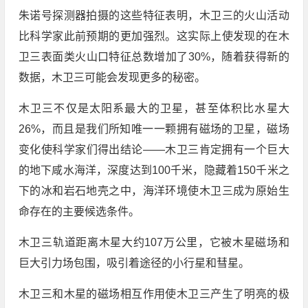
朱诺号探测器拍摄的这些特征表明，木卫三的火山活动
比科学家此前预期的更加强烈。这实际上使发现的在木
卫三表面类火山口特征总数增加了30%，随着获得新的
数据，木卫三可能会发现更多的秘密。
木卫三不仅是太阳系最大的卫星，甚至体积比水星大
26%，而且是我们所知唯一一颗拥有磁场的卫星，磁场
变化使科学家们得出结论——木卫三肯定拥有一个巨大
的地下咸水海洋，深度达到100千米，隐藏着150千米之
下的冰和岩石地壳之中，海洋环境使木卫三成为原始生
命存在的主要候选条件。
木卫三轨道距离木星大约107万公里，它被木星磁场和
巨大引力场包围，吸引着途径的小行星和彗星。
木卫三和木星的磁场相互作用使木卫三产生了明亮的极