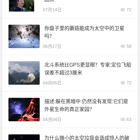
07月14日
72
你盘子里的蘑菇能成为太空中的卫星
吗？
06月27日
58
北斗系统比GPS更显眼？专家:定位飞船
误差不超过3厘米
04月05日
72
描述:躲在黑暗中 仍然没有发现:它们是
外星生命的真正家园？
04月04日
63
为什么微小的太空垃圾会造成惊人的破