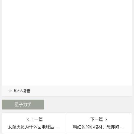
科学探索
量子力学
上一篇
下一篇
女航天员为什么回地球后禁止怀孕
粉红色的小棺材：恐怖的泰国托儿所惨案