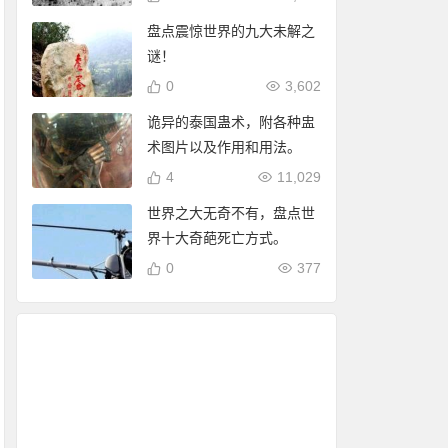
盘点震惊世界的九大未解之
谜！
0
3,602
诡异的泰国蛊术，附各种盅
术图片以及作用和用法。
4
11,029
世界之大无奇不有，盘点世
界十大奇葩死亡方式。
0
377