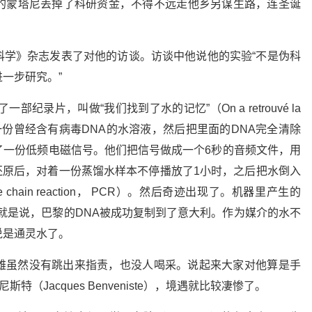
的蒙塔尼丢掉了科研资金，不得不远走他乡另谋生路，连圣诞
科学》杂志发表了对他的访谈。访谈中他说他的实验“不是伪科
一步研究。”
纪录片，叫做“我们找到了水的记忆”（On a retrouvé la
们准备了一份曾经含有病毒DNA的水溶液，然后把里面的DNA完全清除
了一份低频电磁信号。他们把信号做成一个6秒的音频文件，用
边还原后，对着一份蒸馏水样本不停播放了1小时，之后把水倒入
 chain reaction， PCR）。然后奇迹出现了。机器里产生的
也就是说，巴黎的DNA被成功复制到了意大利。作为媒介的水不
说是通灵水了。
雄虽然没有跳出来指责，也没人喝采。说起来大家对他算是手
（Jacques Benveniste），境遇就比较凄惨了。