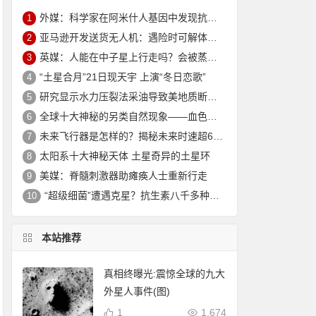
外媒：科学家在阿米什人基因中发现抗衰老突变 可延寿10年
1
亚马逊开发送货无人机：遇险时可解体坠入安全地
2
英媒：人能在中子星上行走吗？会被蒸发电离
3
“土星合月”21日现天宇 上演“冬日恋歌”
4
研究显示水力压裂法采油导致美地质断层重新活跃
5
全球十大神秘的另类自然现象——血色瀑布_大火瀑布_磁山等！
6
未来飞行器是怎样的？揭秘未来时速超6000公里的飞行器
7
太阳系十大神秘天体 土星奇异的土星环
8
美媒：脊髓刺激器助瘫痪人士重新行走
9
“超级细菌”遭遇克星？抗生素八千多种新组合效果惊人
10
本站推荐
真相终曝光:震惊全球的九大
外星人事件(图)
1
1,674