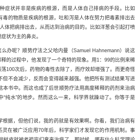
种症状并非是疾病的根源，而是人体自己排病的手段。比如
有毒的物质是疾病的根源，吐和泻是人体在努力把毒素排出去
助人体把病排出去，从而达到治病的目的。比如洋葱会引起打喷
嚏症状为主的鼻炎。
办呢？顺势疗法之父哈内曼（Samuel Hahnemann）说这
释的过程中，他发现了一个奇特的现象。用1：99的比例来稀
荡100次后，药物的毒性去除了，而疗效却增强了。而更奇怪
不但不会减少，反而会变得越来越强。他把所有测试结果写进
 Pura）这本书中。而这也成了后世顺势疗法用高度稀释的药剂来治病
中“纯水”的地步。然而这么一来，科学界就躁动了。你等于是
学根据，但他们说，我的药就是有效果啊。你看，我们治病有
司匹灵在被广泛应用70年后，科学家们才发现它的作用机制。事
的柳树皮就被老祖宗们拿来治病了。那时候，哪有什么科学理论