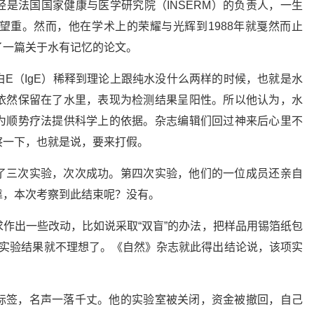
是法国国家健康与医学研究院（INSERM）的负责人，一生
望重。然而，他在学术上的荣耀与光辉到1988年就戛然而止
了一篇关于水有记忆的论文。
E（IgE）稀释到理论上跟纯水没什么两样的时候，也就是水
依然保留在了水里，表现为检测结果呈阳性。所以他认为，水
为顺势疗法提供科学上的依据。杂志编辑们回过神来后心里不
察一下，也就是说，要来打假。
了三次实验，次次成功。第四次实验，他们的一位成员还亲自
靠，本次考察到此结束呢？没有。
作出一些改动，比如说采取“双盲”的办法，把样品用锡箔纸包
，实验结果就不理想了。《自然》杂志就此得出结论说，该项实
标签，名声一落千丈。他的实验室被关闭，资金被撤回，自己