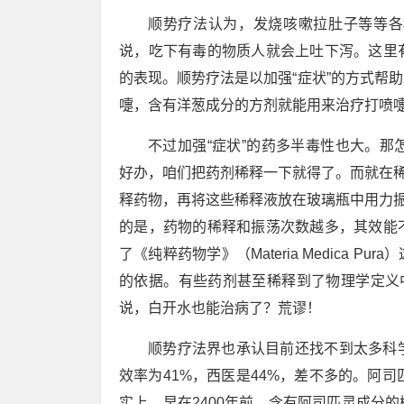
顺势疗法认为，发烧咳嗽拉肚子等等各
说，吃下有毒的物质人就会上吐下泻。这里
的表现。顺势疗法是以加强“症状”的方式帮
嚏，含有洋葱成分的方剂就能用来治疗打喷
不过加强“症状”的药多半毒性也大。那怎么
好办，咱们把药剂稀释一下就得了。而就在稀
释药物，再将这些稀释液放在玻璃瓶中用力振
的是，药物的稀释和振荡次数越多，其效能
了《纯粹药物学》（Materia Medica
的依据。有些药剂甚至稀释到了物理学定义
说，白开水也能治病了？荒谬！
顺势疗法界也承认目前还找不到太多科
效率为41%，西医是44%，差不多的。阿
实上，早在2400年前，含有阿司匹灵成分