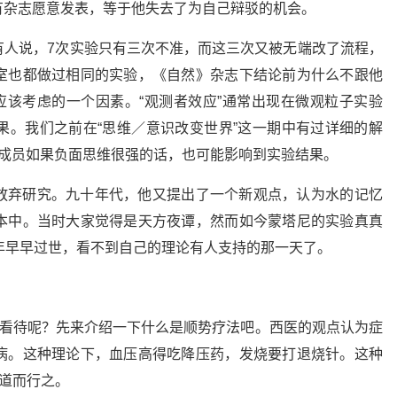
有杂志愿意发表，等于他失去了为自己辩驳的机会。
有人说，7次实验只有三次不准，而这三次又被无端改了流程，
室也都做过相同的实验，《自然》杂志下结论前为什么不跟他
应该考虑的一个因素。“观测者效应”通常出现在微观粒子实验
果。我们之前在“思维／意识改变世界”这一期中有过详细的解
组成员如果负面思维很强的话，也可能影响到实验结果。
放弃研究。九十年代，他又提出了一个新观点，认为水的记忆
本中。当时大家觉得是天方夜谭，然而如今蒙塔尼的实验真真
年早早过世，看不到自己的理论有人支持的那一天了。
眼看待呢？先来介绍一下什么是顺势疗法吧。西医的观点认为症
病。这种理论下，血压高得吃降压药，发烧要打退烧针。这种
其道而行之。