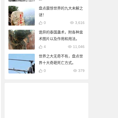
盘点震惊世界的九大未解之
谜！
0
3,616
诡异的泰国蛊术，附各种盅
术图片以及作用和用法。
4
11,046
世界之大无奇不有，盘点世
界十大奇葩死亡方式。
0
379