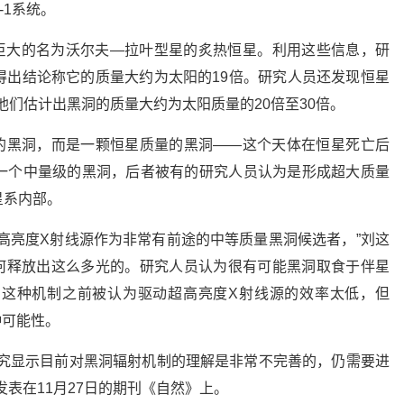
-1系统。
个巨大的名为沃尔夫—拉叶型星的炙热恒星。利用这些信息，研
得出结论称它的质量大约为太阳的19倍。研究人员还发现恒星
他们估计出黑洞的质量大约为太阳质量的20倍至30倍。
量的黑洞，而是一颗恒星质量的黑洞——这个天体在恒星死亡后
一个中量级的黑洞，后者被有的研究人员认为是形成超大质量
星系内部。
高亮度X射线源作为非常有前途的中等质量黑洞候选者，”刘这
如何释放出这么多光的。研究人员认为很有可能黑洞取食于伴星
这种机制之前被认为驱动超高亮度X射线源的效率太低，但
种可能性。
研究显示目前对黑洞辐射机制的理解是非常不完善的，仍需要进
表在11月27日的期刊《自然》上。