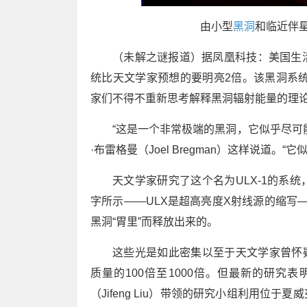
由小型
黑洞
和临近伴
（未解之谜报道）据凤凰科技：美国生
统比天文学家预想的要明亮2倍。该黑洞系统
家们不得不重新思考解释黑洞辐射能量的理
“这是一个非常极端的黑洞，它似乎尽可
·布雷格曼（Joel Bregman）这样说道
天文学家研究了这个名为ULX-1的系
字所示——ULX是超高亮度X射线源的缩写—
黑洞“胃里”而释放出来的。
这些光是如此密集以至于天文学家曾怀疑
质量的100倍至1000倍。但最新的研
（Jifeng Liu）带领的研究小组利用