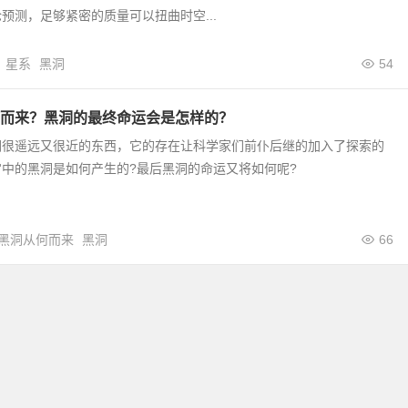
预测，足够紧密的质量可以扭曲时空...
星系
黑洞
54
而来？黑洞的最终命运会是怎样的？
们很遥远又很近的东西，它的存在让科学家们前仆后继的加入了探索的
中的黑洞是如何产生的?最后黑洞的命运又将如何呢?
黑洞从何而来
黑洞
66