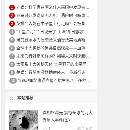
外媒：科学家在阿米什人基因中发现抗衰老突变 可延寿10年
1
亚马逊开发送货无人机：遇险时可解体坠入安全地
2
英媒：人能在中子星上行走吗？会被蒸发电离
3
“土星合月”21日现天宇 上演“冬日恋歌”
4
研究显示水力压裂法采油导致美地质断层重新活跃
5
全球十大神秘的另类自然现象——血色瀑布_大火瀑布_磁山等！
6
未来飞行器是怎样的？揭秘未来时速超6000公里的飞行器
7
太阳系十大神秘天体 土星奇异的土星环
8
美媒：脊髓刺激器助瘫痪人士重新行走
9
“超级细菌”遭遇克星？抗生素八千多种新组合效果惊人
10
本站推荐
真相终曝光:震惊全球的九大
外星人事件(图)
1
1,681