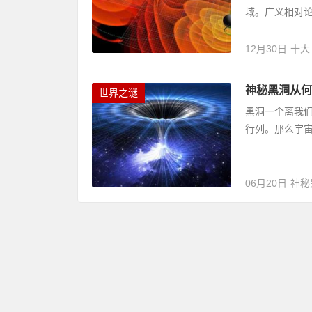
域。广义相对论
12月30日
十大
神秘黑洞从何
世界之谜
黑洞一个离我
行列。那么宇宙
06月20日
神秘