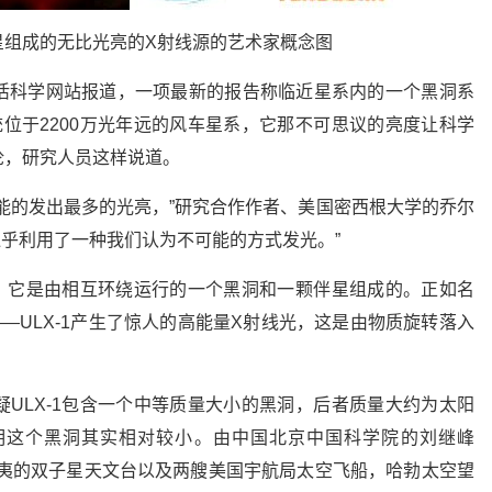
星组成的无比光亮的X射线源的艺术家概念图
活科学网站报道，一项最新的报告称临近星系内的一个黑洞系
位于2200万光年远的风车星系，它那不可思议的亮度让科学
论，研究人员这样说道。
能的发出最多的光亮，”研究合作作者、美国密西根大学的乔尔
。“它似乎利用了一种我们认为不可能的方式发光。”
统，它是由相互环绕运行的一个黑洞和一颗伴星组成的。正如名
—ULX-1产生了惊人的高能量X射线光，这是由物质旋转落入
ULX-1包含一个中等质量大小的黑洞，后者质量大约为太阳
究表明这个黑洞其实相对较小。由中国北京中国科学院的刘继峰
位于夏威夷的双子星天文台以及两艘美国宇航局太空飞船，哈勃太空望