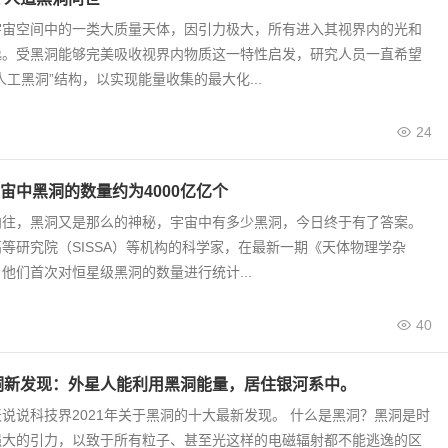
宇宙空间中的一类大质量天体，因引力极大，所有进入其视界内的光和
逸。受黑洞能够完美吸收视界内物质这一特性启发，研究人员一直希望
人工黑洞”结构，以实现能量收集的最大化...
24
宙中黑洞的数量约为4000亿亿个
向往，黑洞又是那么的神秘，宇宙中有多少黑洞，今日终于有了答案。
等研究院（SISSA）等机构的科学家，在最新一期《天体物理学杂
他们首次对恒星级黑洞的数量进行统计...
40
黑洞新发现：外星人能利用黑洞能量，居住银河系中。
说说科技界2021年关于黑洞的十大最新发现。 什么是黑洞？黑洞是时
强大的引力，以致于所有粒子、甚至光这样的电磁辐射都不能逃逸的区