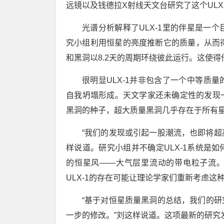
远镜以及钱德拉X射线天文台研究了这个ULX
光谱分析解释了ULX-1里的伴星是一
究小组利用恒星的亮度推断它的质量，从而
和黑洞以8.2天的周期环绕彼此运行。这使得
很明显ULX-1并非包含了一个中等质
自我坍塌形成。天文学家还未确定性的发现
黑洞的种子，超大质量黑洞几乎存在于所有
“我们的发现或引起一股潮流，也即将超
样说道。研究小组并不确定ULX-1系统是
的恒星风——大气层里流动的带电粒子流。
ULX-1的存在可能让理论学家们重新考虑这
“基于对恒星质量黑洞的总结，我们的
一步的修改。”刘这样说道。这项最新的研究发