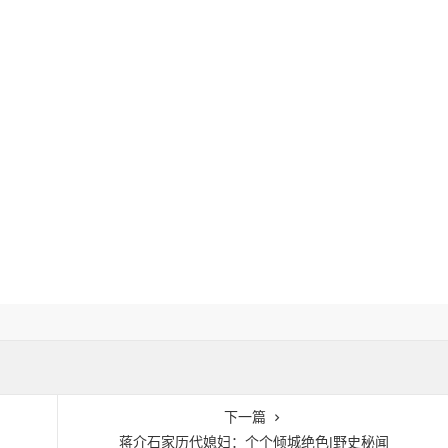
下一篇
蒋介石家历代媳妇：个个倾城绝色|野史秘闻