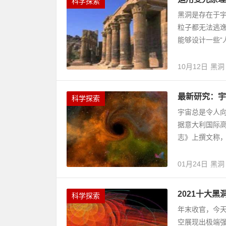
科学探索
黑洞是存在于
粒子都无法逃
能够设计一些“
10月12日
黑洞
最新研究：宇
科学探索
宇宙总是令人
据意大利国际高
志》上撰文称，
01月24日
黑洞
2021十大
科学探索
年末收官，今天
空展现出极端