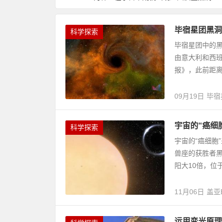
毕宿星团黑洞
科学探索
毕宿星团中的黑
由意大利和西
报》，此前距离地
09月19日
毕宿
宇宙的“癌细
科学探索
宇宙的“癌细胞
兽座的获胜者黑
阳大10倍，位于
11月06日
盖亚
运用变光原理