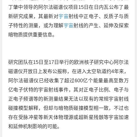
丁肇中领导的阿尔法磁谱仪项目15日在日内瓦公布了最
新研究成果，其最新对
宇宙
射线中正电子、反质子与质
子特性的测量，或为理解
宇宙
射线的产生、延伸及探索
暗物质提供重要信息。
研究团队在15日至17日举行的欧洲核子研究中心阿尔法
磁谱仪开放日上发布公报称，在进入太空轨道约4年来，
阿尔法磁谱仪已经收集了超过600亿个能量最高至数万
亿电子伏特的宇宙射线事件，其对正电子比例、电子与
正电子频谱等的新测量结果无法以现有的常规宇宙射线
碰撞模型解释，但却与暗物质碰撞模型相一致，不过也
存在受脉冲星等新天体物理源或超新星残骸等宇宙加速
和延伸机制影响的可能。