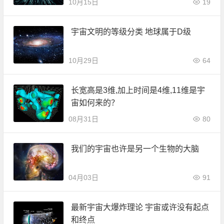
10月15日
19
宇宙文明的等级分类 地球属于D级
10月29日
64
长宽高是3维,加上时间是4维,11维是宇
宙如何来的？
08月31日
80
我们的宇宙也许是另一个生物的大脑
04月03日
91
最新宇宙大爆炸理论 宇宙或许没有起点
和终点