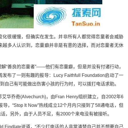
变化很缓慢，但确实在发生。并非所有人都觉得恋童者会威胁
来越多人认识到，恋童癖并非是有意的选择，而对恋童者无休
解“善良的恋童者”——他们有恋童癖，但是并没有付诸行动，
则有趣的报导：Lucy Faithfull Foundation启动了一
恋童者在感到自己有可能做出伤害小孩的行为时，可以拨打电话求助。
Alvechurch)，由Fran Henry组织建立，自2002年6
“Stop It Now”热线成立12个月内只接到了58通电话，但
通电话，另外，由于人员不足，有2000个来电没有被接听。
发总监Donald Findlate说道，“不少打电话的人非常清楚自己并不想要自己