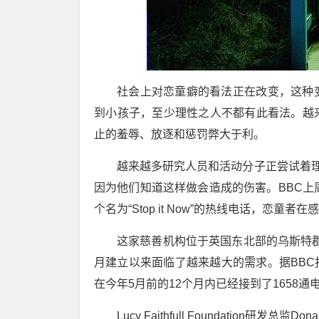
社会上对恋童癖的看法正在改变，这种
到小孩子，至少理性之人不都有此看法。越
止的羞辱、放逐和惩罚弊大于利。
越来越多研究人员和活动分子正尝试着理
因为他们知道这样做会造成的伤害。BBC上周发布了一
个名为“Stop it Now”的热线电话，
这家慈善机构位于英国东北部的乌斯特郡艾华乔奇(
月建立以来面临了越来越大的需求。据BBC报导，
在今年5月前的12个月内已经接到了1658
Lucy Faithfull Foundation研