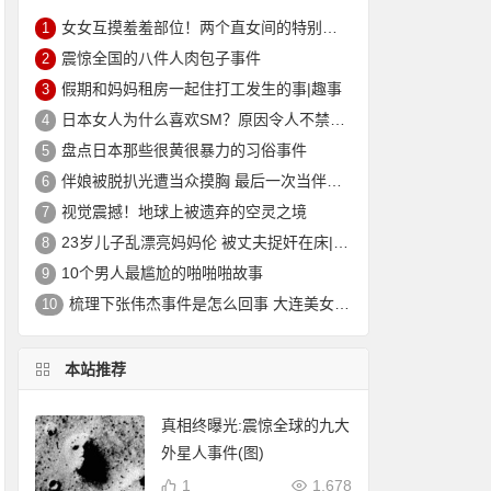
女女互摸羞羞部位！两个直女间的特别实验让人猝不及防
1
震惊全国的八件人肉包子事件
2
假期和妈妈租房一起住打工发生的事|趣事
3
日本女人为什么喜欢SM？原因令人不禁脸红
4
盘点日本那些很黄很暴力的习俗事件
5
伴娘被脱扒光遭当众摸胸 最后一次当伴娘|趣事
6
视觉震撼！地球上被遗弃的空灵之境
7
23岁儿子乱漂亮妈妈伦 被丈夫捉奸在床|趣事
8
10个男人最尴尬的啪啪啪故事
9
梳理下张伟杰事件是怎么回事 大连美女主持人因偷情被报复制作成标本
10
本站推荐
真相终曝光:震惊全球的九大
外星人事件(图)
1
1,678