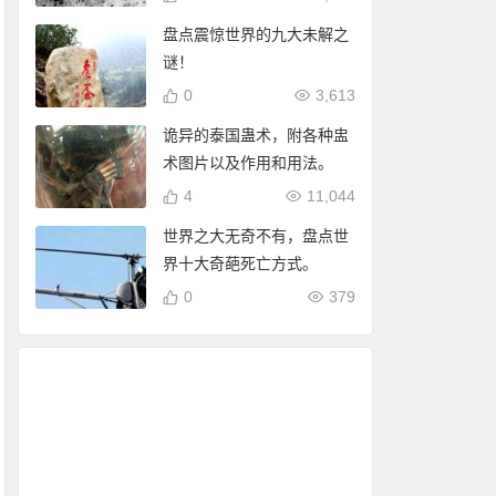
盘点震惊世界的九大未解之
谜！
0
3,613
诡异的泰国蛊术，附各种盅
术图片以及作用和用法。
4
11,044
世界之大无奇不有，盘点世
界十大奇葩死亡方式。
0
379