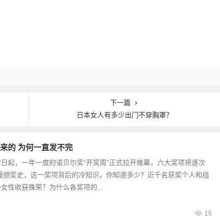
下一篇
日本女人有多少出门不穿胸罩？
来的 为何一直发不完
0月2日起，一年一度的诺贝尔奖“开奖周”正式拉开帷幕，六大奖项将逐次
漫漫颁奖史，这一奖项背后的冷知识，你知道多少？近千名获奖个人和组
女性收获殊荣？为什么各奖项的...
16