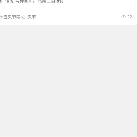
和“饿鬼”两种含义。 格陵兰因纽特...
十五鬼节禁忌
鬼节
22
©2017~2022 TANSUO.IN|64833076@QQ.com|
XML
探索网|
粤ICP备15112591号-2