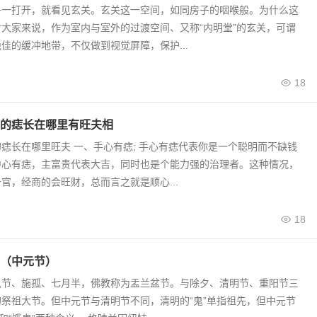
子一打开，就看见玄关。玄关这一空间，如同房子的咽喉般。为什么这
大家来说，作为室内与室外的过渡空间、又称“内明堂”的玄关，可谓
佳的缓冲地带，不仅做到视觉屏障，保护...
18
的痣长在哪里有旺夫相
痣长在哪里旺夫 一、手心有痣; 手心有痣代表你是一个聪明而不缺钱
中心有痣，主富贵代表大吉，同时也是个能力强的治理者。这种情况，
官，经商的会旺财，总而言之就是顺心...
18
（中元节）
鬼节、施孤、七月半，佛教称为盂兰盆节。与除夕、清明节、重阳节三
祭祖大节。但中元节与清明节不同，清明的“鬼”单指祖先，但中元节