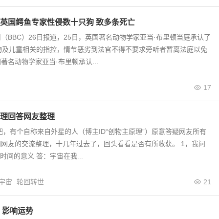
”英国鳄鱼专家性侵数十只狗 致多条死亡
（BBC）26日报道，25日，英国著名动物学家亚当·布里顿当庭承认了
物及儿童相关的指控，情节恶劣到法官不得不要求旁听者暂离法庭以免
著名动物学家亚当·布里顿承认...
17
理回答网友整理
贴吧，有个自称来自外星的人（博主ID“创物主原理”）原意答疑网友所有
网友的交流整理，十几年过去了，回头看看是否有所收获。 1，我问
 时间的意义 答：宇宙在我...
宇宙
轮回转世
21
 影响运势