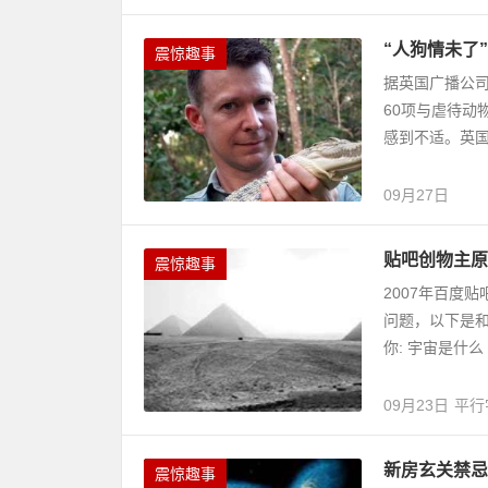
“人狗情未了
震惊趣事
据英国广播公司
60项与虐待动
感到不适。英国
09月27日
贴吧创物主原
震惊趣事
2007年百度
问题，以下是和
你: 宇宙是什么
09月23日
平行
新房玄关禁忌
震惊趣事