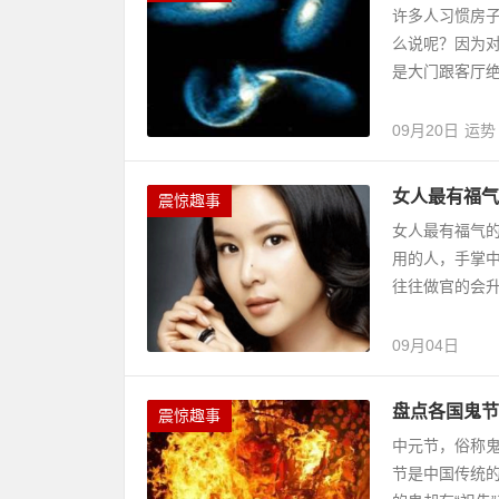
许多人习惯房
么说呢？因为对
是大门跟客厅绝
09月20日
运势
女人最有福气
震惊趣事
女人最有福气的
用的人，手掌
往往做官的会升
09月04日
盘点各国鬼节
震惊趣事
中元节，俗称
节是中国传统的