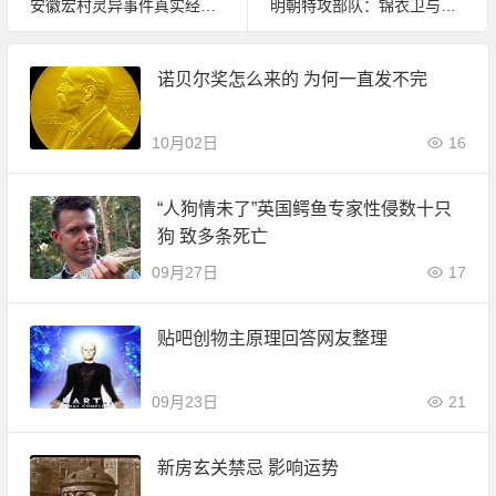
安徽宏村灵异事件真实经历 这古镇太邪乎了！
明朝特攻部队：锦衣卫与东西厂|野史秘闻
诺贝尔奖怎么来的 为何一直发不完
10月02日
16
“人狗情未了”英国鳄鱼专家性侵数十只
狗 致多条死亡
09月27日
17
贴吧创物主原理回答网友整理
09月23日
21
新房玄关禁忌 影响运势