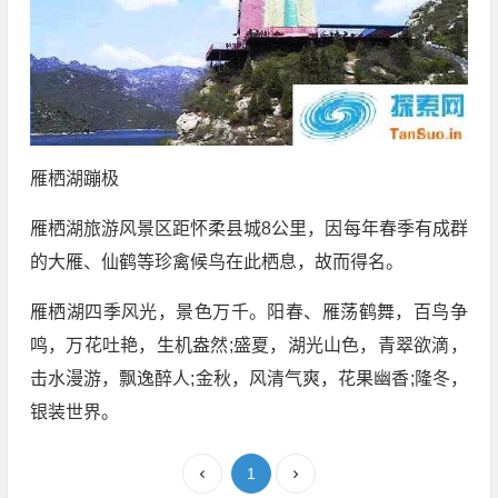
雁栖湖蹦极
雁栖湖旅游风景区距怀柔县城8公里，因每年春季有成群
的大雁、仙鹤等珍禽候鸟在此栖息，故而得名。
雁栖湖四季风光，景色万千。阳春、雁荡鹤舞，百鸟争
鸣，万花吐艳，生机盎然;盛夏，湖光山色，青翠欲滴，
击水漫游，飘逸醉人;金秋，风清气爽，花果幽香;隆冬，
银装世界。
1