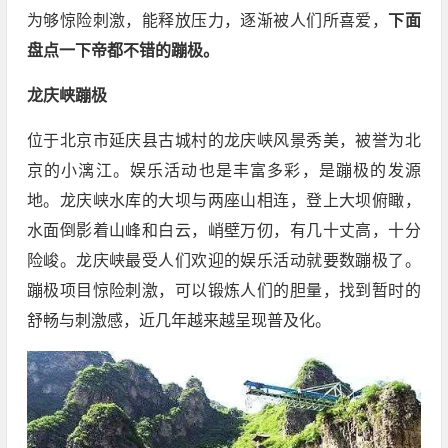
为够惊险刺激，能释放压力，逐渐被人们所喜爱，
下面
盘点一下帝都不错的蹦极。
龙庆峡蹦极
位于北京市延庆县古城村的龙庆峡风景秀美，被誉为北
京的小漓江。娱乐活动也是丰富多彩，是蹦极的发源
地。龙庆峡水库的大坝与两座山相连，登上大坝俯瞰，
水面倒影着山峰和白云，峭壁万仞，有几十丈高，十分
险峻。龙庆峡最受人们欢迎的娱乐活动就要数蹦极了。
蹦极项目惊险刺激，可以锻炼人们的胆量，找到暂时的
舒畅与刺激感，近几年越来越呈现普及化。