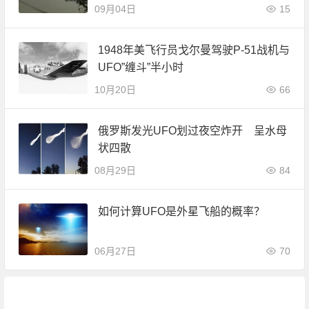
09月04日
15
1948年美飞行员戈尔曼驾驶P-51战机与
UFO”缠斗”半小时
10月20日
66
俄罗斯发光UFO划过夜空炸开 呈水母
状四散
08月29日
84
如何计算UFO是外星飞船的概率？
06月27日
70