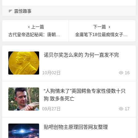
震惊趣事
上一篇
下一篇
古代皇帝选妃秘闻：唐朝花样竟如此多
金庸笔下18位最痴情女子排名！第一痴情女竟是她|野史秘闻
诺贝尔奖怎么来的 为何一直发不完
10月02日
16
“人狗情未了”英国鳄鱼专家性侵数十只
狗 致多条死亡
09月27日
17
贴吧创物主原理回答网友整理