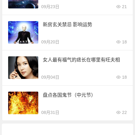
09月23日
21
新房玄关禁忌 影响运势
09月20日
18
女人最有福气的痣长在哪里有旺夫相
09月04日
18
盘点各国鬼节（中元节）
08月31日
22