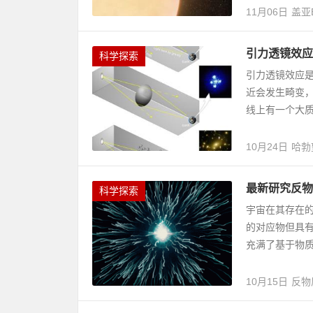
11月06日
盖亚
引力透镜效应
科学探索
引力透镜效应
近会发生畸变
线上有一个大质
10月24日
哈勃
最新研究反物
科学探索
宇宙在其存在的
的对应物但具
充满了基于物质
10月15日
反物