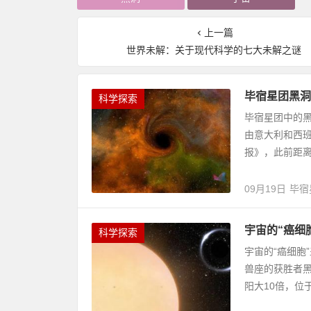
上一篇
世界未解：关于现代科学的七大未解之谜
毕宿星团黑洞
科学探索
毕宿星团中的黑
由意大利和西
报》，此前距离地
09月19日
毕宿
宇宙的“癌细
科学探索
宇宙的“癌细胞
兽座的获胜者黑
阳大10倍，位于