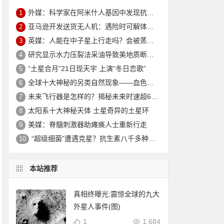
外媒：科学家在阿米什人基因中发现抗衰老突变 可延寿10年
1
亚马逊开发送货无人机：遇险时可解体坠入安全地
2
英媒：人能在中子星上行走吗？会被蒸发电离
3
研究显示水力压裂法采油导致美地质断层重新活跃
4
“土星合月”21日现天宇 上演“冬日恋歌”
5
全球十大神秘的另类自然现象——血色瀑布_大火瀑布_磁山等！
6
未来飞行器是怎样的？揭秘未来时速超6000公里的飞行器
7
太阳系十大神秘天体 土星奇异的土星环
8
美媒：脊髓刺激器助瘫痪人士重新行走
9
“超级细菌”遭遇克星？抗生素八千多种新组合效果惊人
10
本站推荐
真相终曝光:震惊全球的九大
外星人事件(图)
1
1,684