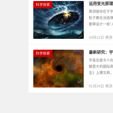
运用变光原理
科学探索
黑洞是存在于
粒子都无法逃
能够设计一些“
10月12日
黑洞
最新研究：宇
科学探索
宇宙总是令人
据意大利国际高
志》上撰文称，
01月24日
黑洞