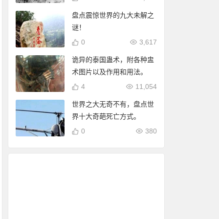
盘点震惊世界的九大未解之
谜！
0
3,617
诡异的泰国蛊术，附各种盅
术图片以及作用和用法。
4
11,054
世界之大无奇不有，盘点世
界十大奇葩死亡方式。
0
380