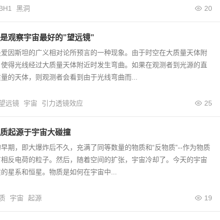
BH1
黑洞
20
是观察宇宙最好的”望远镜”
是爱因斯坦的广义相对论所预言的一种现象。由于时空在大质量天体附
，使得光线经过大质量天体附近时发生弯曲。如果在观测者到光源的直
量的天体，则观测者会看到由于光线弯曲而...
望远镜
宇宙
引力透镜效应
25
质起源于宇宙大碰撞
早期，即大爆炸后不久，充满了同等数量的物质和“反物质”--作为物质
有相反电荷的粒子。然后，随着空间的扩张，宇宙冷却了。今天的宇宙
的星系和恒星。物质是如何在宇宙中...
质
宇宙
起源
19