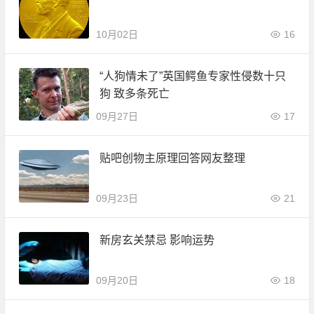
10月02日
16
“人狗情未了”英国鳄鱼专家性侵数十只
狗 致多条死亡
09月27日
17
贴吧创物主原理回答网友整理
09月23日
21
新房玄关禁忌 影响运势
09月20日
18