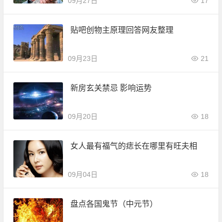
09月27日
17
贴吧创物主原理回答网友整理
09月23日
21
新房玄关禁忌 影响运势
09月20日
18
女人最有福气的痣长在哪里有旺夫相
09月04日
18
盘点各国鬼节（中元节）