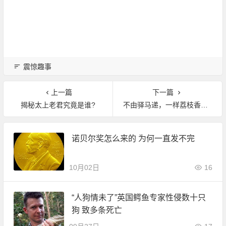
震惊趣事
上一篇
下一篇
揭秘太上老君究竟是谁?
不由驿马递，一样荔枝香：漫谈清宫荔枝贡
诺贝尔奖怎么来的 为何一直发不完
10月02日
16
“人狗情未了”英国鳄鱼专家性侵数十只
狗 致多条死亡