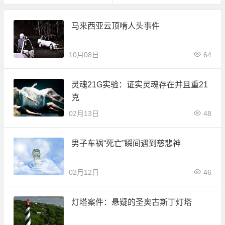
马来西亚云顶啃人头事件
10月08日
64
灵魂21G实验：证实灵魂存在并且重21
克
02月13日
48
男子车祸“死亡”瞬间遇到慈悲神
02月12日
46
灯塔案件：悬疑的圣奥古斯丁灯塔