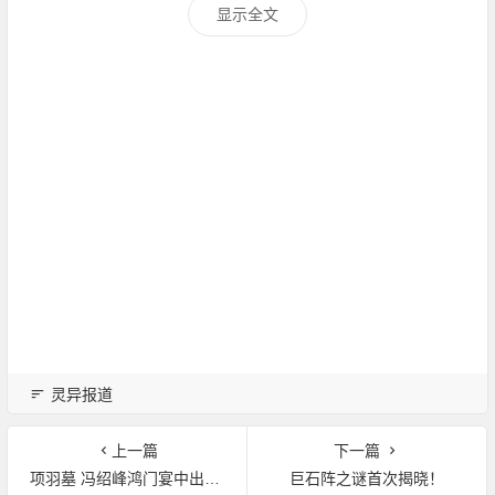
显示全文
灵异报道
上一篇
下一篇
项羽墓 冯绍峰鸿门宴中出演的项羽角色如何
巨石阵之谜首次揭晓！