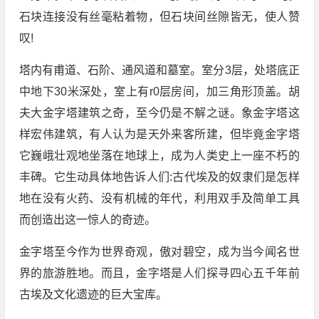
石块连接没有丝毫粘着物，但石块间丝隙皆无，使人赞
叹!
塔内有甫道、石阶、通风道和墓室。室分3层，处塔底正
中地下30米深处，室上有r0层房间，加三角形顶盖。胡
夫大金字塔建筑之奇，至今仍是不解之谜。象金字塔这
样宏伟建筑，有人认为是天外来客所建，但毕竟金字塔
它巍峨壮观地坐落在地球上，成为人类史上一座不朽的
丰碑。它生动具体地告诉人们:古代埃及的奴隶们是怎样
地在没有火药、没有机械的年代，利用双手及简单工具
而创造出这一惊人的奇迹。
金字塔至今作为世界奇观，傲对碧空，成为当今闻名世
界的旅游胜地。而且，金字塔是人们探寻四心五千年前
古埃及文化遗迹的巨大宝库。