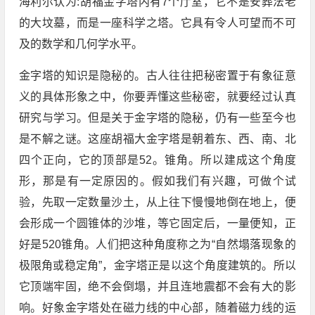
海利尔认为:胡福金字塔内有7个厅室，它不是安葬法老
的大坟墓，而是一座科学之塔。它具有令人可望而不可
及的数学和几何学水平。
金字塔的知识是隐秘的。古人往往把秘密置于有象征意
义的具体形象之中，你要弄懂这些秘密，就要经过认真
研究与学习。但是关于金字塔的隐秘，仍有一些至今也
是不解之谜。这座胡福大金字塔是朝着东、西、南、北
四个正向，它的顶部是52。锥角。所以建成这个角度
形，那是有一定原因的。假如我们有兴趣，可做个试
验，先取一定数量沙土，从上往下慢慢地倒在地上，便
会形成一个圆锥体的沙堆，等它固定后，一量便知，正
好是520锥角。人们把这种角度称之为“自然塌落现象的
极限角或稳定角”，金字塔正是以这个角度建筑的。所以
它顶端牢固，绝不会倒塌，并且连地震都不会有大的影
响。好象金字塔处在磁力线的中心部，随着磁力线的运