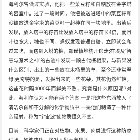
海利尔曾做过实验，他把一些菜豆籽和白糖放在金字塔
的墓室中。过了一段时间，他把被送进塔中的菜豆籽和
没被放进金字塔的菜豆籽一起种在同一块地里。出苗后
发现，放入塔中的籽苗比没放入塔中的籽苗长4倍，而且
叶也宽大，糖也不同，蚂蚁发现普通白糖，立即就会爬
过去吃，而遇到入塔的糖，却谨慎地绕开逃走;在埃及“智
慧与魔术之神”的古迹中发现一顺古代棕相果，与新果没
什么区别，出土的一些放在木桶里的草，至今还非常翠
绿;更奇特的是，发掘出来的一些花朵，其花仍然鲜艳。
这些花时隔4000年而鲜美不败，究竟是什么原因呢?对
此，海利尔认为可能有两个答案:一是把这些东西放入了
清洁杀菌和不分解的化学物质中;一是他们制造了一种什
么辐射，称为“宇宙波”使物质恒久不变。
目前，科学家们正在对植物、水果、肉类进行这种防腐