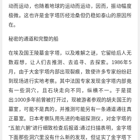
动而运动，也随着地球的运动而运动，因而，振动幅度
极微。这也许是金字塔历经沧桑但仍稳如泰山的原因所
在。
秘密的通道和完整的船
在埃及国王陵墓金字塔，以及难解之谜，它留给后人无
数遐想，让人们去推测、去追寻、去探索。1986年5
月，由于大金宇塔内部出现裂痕，致使许多专家纷纷赶
到现场进行实地考察。其中法国专家发现金字塔内部竟
有一些洞穴，且石块走向不同，纵横不一。于是提
出:1000多年前曾被打开过，现被游者参观的胡夫国王的
墓室，可能不是真的，并推测可能另有一条通道通往真
正墓室。日本考察队用先进的电磁探测仪，对金字塔的
“五脏六腑”进行细致检查后报道:通过扫描表明，金字塔
下面那些洞穴里没有什么新的发现，但证实了金字塔下