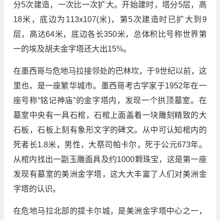
分5次建造，一次比一次扩大。开始建时，塔分5层，高
18米，底边为113x107(米)，第5次建造时已扩大到9
层，高达64米，底边各长350米，总体积比号称世界第
一的埃及胡夫金字塔还大出15%。
在墨西哥与危地马拉接邻处的巴林坎，于9世纪以前，这
里也，是一座繁华城市。墨西哥考古学家于1952年在一
座号称“铭记神庙”的金字塔内，发现一个拱顶墓室。在
墓室中央有一具石棺，石棺上面盖着一块雕刻精致的大
石板，石板上刻有象形文字的碑文。从中可认知棺内的
死者长1.8米，男性，大祭司帕卡尔，死于公元673年。
从棺内找出一副玉雕面具及约1000颗珠宝，这是第一座
发现有墓室的美洲金字塔，这大大丰富了人们对美洲金
字塔的认识。
在危地马拉北部的提卡尔城，是美洲金字塔中心之一，