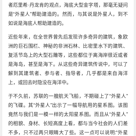
者厄里希·丹龙肯的观点，海底大型金字塔，那毫无疑问
是“外星人”帮助建造的。然而，与其说是外星人，到不
如说是海底人帮助建造的。
近些年来，在全世界曾先后发现许多奇异的建筑，象欧
洲的巨石围栏、神秘的非洲石林、比密里水下的建筑、
复活节岛上的大型石雕等，这些都位于离海岸很近或者
是海岛，甚至是海下。从这些奇异建筑传说中，可以了
解到其建筑者、参与者、指导者，几乎都是来自海洋
上，或回去时隐没在海洋中。
于不久前，苏联的一艘航天飞船，不期碰上了“外星人”
的飞碟。其“外星人”出示了一幅导航用的星系图。该图
竟然与我们是一模一样的太阳星系图。而且从“外星人”
的相貌、身材、长短高度上看，都与当今社会的人们差
不多，只不过两只眼睛大了些。这一点可以说明:“外星