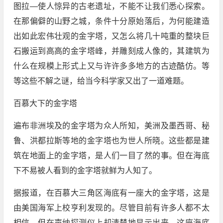
图拉—使人惊异的古老遗址，不能不让我们悉心探索。
在那偏僻的山野之城，条件十分原始落后，为何能建造
出如此宏伟壮观的金字塔，又怎么将几十吨重的整块巨
石搬运到高高的金字塔峰，并雕刻成人像的，其建筑为
什么在规模上形式上又与许许多多地方的古迹酷仿。等
等这些不解之谜，给当今科学家又出了一道难题。
百慕大下的金字塔
遍布非洲埃及的金字塔为众人所知，美洲及墨西哥、秘
鲁、洪都拉斯等地的金字塔也为世人所晓。这些都是建
筑在地面上的金字塔，是人们一目了然的事。但在海底
下不易被人看到的金字塔就鲜为人知了。
据报道，在百慕大三角区海底有一座大的金字塔，这是
由美国海军上校亨利发现的。尽管目前有许多人都不太
相信，但在声纳探测仪上却清楚地显示出来。这座海底