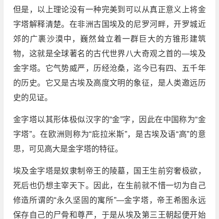
但是，以上理论没有一种完美到可以从真正意义上将金
字塔解释清楚。在非洲古国埃及的尼罗河畔，开罗城近
郊的广裹沙漠中，巍然耸立着一群巨大的方锥形建筑
物，这就是全球著名的古代世界八大奇观之首的—埃及
金字塔。它气势威严，历经沧桑，迄今已有四、五千年
的历史。它又是古埃及高度文明的象征，是人类邀远历
史的见证。
金字塔以其形体极似汉字的“金”字，因此在中国称为“金
字塔”。在欧洲则称为“庇拉米斯”，是古埃及语“高”的意
思，可见高大是金字塔的特征。
埃及金字塔是奴隶制帝王的陵墓，国王生前穷奢极欲，
死后也仍想主宰天下。因此，在生前就不惜一切为自己
修造所谓的“永久坚固的寓所”—金字塔，帝王希图永远
保存自己的尸骨和尊严，于是从埃及第三王朝起便开始