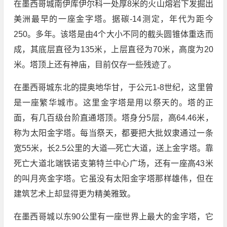
在墨西哥城南伊库伊尔科一处厚8米的火山熔岩下发掘出
美洲最早的一座金字塔。据碳-14测定，年代为距今
250。多年。该塔是由4个大小不同的截头圆锥体重迭而
成，其底层直径为135米，上层直径为70米，高度为20
米。塔顶上还有神庙，目前仅存一些残迹了。
在墨西哥城东北的提奥地华甘，于公元1-8世纪，这里曾
是一座繁华城市。这里金字塔是用以祭天的。塔的正
面，有几百级台阶直通塔顶。塔身分5层，高64.46米，
称为太阳金字塔。每当祭天，都要把大批奴隶通过一条
宽55米，长2.5公里的大道—死亡大道，送上金字塔。靠
死亡大道北端铁诺支第特兰中心广场，还有一座高43米
的叫月亮金字塔。它虽没有太阳金字塔那样雄伟，但在
建筑艺术上却显得更为精美雅致。
在墨西哥城以东90公里有一座世界上最大的金字塔，它