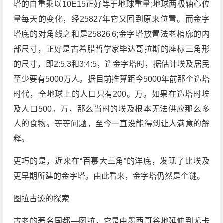
塔的自重乘以10E15正好等于地球重量;地球两极轴心位
量每天的变化，经25827年它又回到原来位置。而金字
塔底的对角线之和是25826.6;金字塔放置法老棺廓的内
部尺寸，正好是古希腊哲学家毕达哥拉斯的座标三角形
的尺寸，即2:5.3和3:4:5，造金字塔时，据估计埃及居民
至少要有5000万人。据目前推算距今5000年前那个造塔
时代，全地球上的人口只有200。万。如果在造塔时埃
及人口500。万，那么当时的埃及根本无法供应那么多
人的食物。等等问题，至今一直没能得到让人满意的解
释。
更巧的是，近来在“百慕大三角”的洋底，发现了比埃及
更早期所建的金字塔。由此看来，金字塔仍然是个谜。
图拉古迹的探索
古老的著名国都—图拉，它是由墨西哥谷地延伸到尤卡