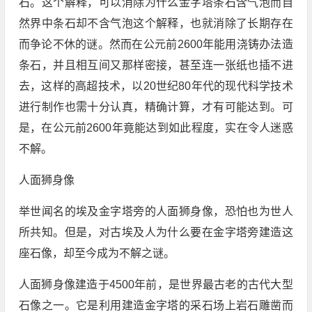
石。这个解释，可以消除为什么金字塔条石含气泡而自
然界中条石却不含气泡这个解释，也就消除了长期存在
而争论不休的谜。然而在公元前2600年能用浇铸办法造
条石，并且相互间又那样密接，甚至连一张纸也插不进
去，这样的高超技术，以20世纪80年代的现代科学技术
进行制作也需十分认真，精确计算，才有可能达到。可
是，在公元前2600年竟能达到如此程度，实在令人迷惑
不解。
人面狮身像
举世闻名的埃及金字塔旁的人面狮身像，恐怕也为世人
所共知。但是，对古埃及人为什么要在金字塔旁建造这
座石像，却至今成为不解之谜。
人面狮身像建造于4500年前，是世界最古老的古代大型
石像之一。它是利用建造金字塔的采石场上岩石雕凿而