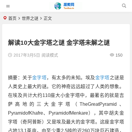
首页
世界之谜
正文
解读10大金字塔之谜 金字塔未解之谜
2017年3月5日
阅读模式
150
摘要：关于
金字塔
，有太多的未知。埃及
金字塔
之谜是
人类史上最大的谜。它的神奇远远超过了人类的想象。
在埃及共计大约110座大小金字塔中，最著名的就是吉
萨高地的三大金字塔（TheGreatPyramid、
PyramidofKhafre、PyramidofMenkare），其中胡夫金
字塔（奇阿普斯）又是埃及最大的金字塔。这座金字塔
占地13.1英亩，由至少重2.5吨的近260万块巨石建造，