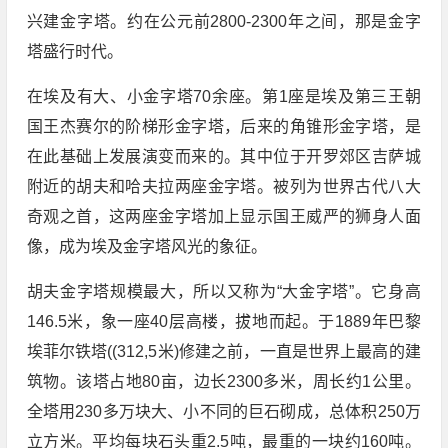
兴建金字塔。约在公元前2800-2300年之间，那是金字
塔盛行时代。
在埃及有大、小金字塔70余座。第1座是埃及第三王朝
国王杰赛尔的阶梯形金字塔，后来的角锥形金字塔，是
在此基础上发展演变而来的。其中位于开罗郊区吉萨城
附近的胡夫和哈夫拉两座金字塔。被列为世界古代八大
奇观之首，这两座金字塔加上显示国王威严的狮身人面
像，成为埃及金字塔风光的象征。
胡夫金字塔规模最大，所以又称为“大金字塔”。它身高
146.5米，象一座40层高楼，拔地而起。于1889年巴黎
埃菲尔铁塔((312,5米)修建之前，一直是世界上最高的建
筑物。该塔占地80亩，边长2300多米，周长约1公里。
全塔用230多万块大、小不同的巨石砌成，总体积250万
立方米。平均每块石头重2.5吨，最重的一块约160吨。