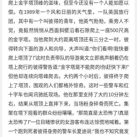
爬上金字塔顶峰的滋味，但至今还没有一个人能如愿以
偿。在1989年一个风和日丽的天气里，一队英国旅行
团，其中有一个叫彼得的青年，他英气勃勃，乘旁人不
觉，竟毅然悄悄从西面斜壁沿着石隙爬上一座500尺高
的金字塔。当他爬到大约距离塔顶还有三分之一时，彼
得转向下面的游人和向导，大声叫道:“你们看啊!我快要
爬上塔顶了!”这时负责带队的导游奥文立即高声朝着仍在
塔上爬行的彼得警告道:“金字塔是不能爬的!你赶快下来!”
但他却连续向塔峰爬去。大约两个小时后，彼得终于爬
上了塔顶，围观的人们都格外惊奇。这时一些警车和红
十字车也闻讯驰抵现场。他在那里支持了大约10分钟左
右，结果从塔顶上直摔下来，当场粉身碎骨而死亡。集
聚在塔下观看的群众纷纷嚷嚷，“那简直是太恐怖了!真是
太恐怖了I”一位目睹惨状的女游客布连达惊慌地喊着。第
一个跑到死者彼得身旁的警车长夏迪说:“我也不知究竟发