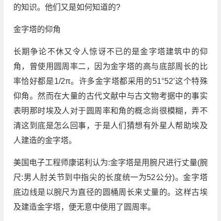
的知识。他们又是如何知道的?
金字塔的仰角
长期争论不休又令人惊讶不已的是金字塔建筑中的仰
角，曾使用圆周率二，因为金字塔的高与底部周长的比
率恰好都是1/2π。许多金字塔都采用的51°52’这个特殊
仰角。然而在大量的古代文献中与古文物考据中的事实
表明那时埃及人对于圆周率和角的概念尚很模糊，弄不
清这到底是怎么回事，于是人们猜想有外星人帮助埃及
人建造的金字塔。
美国电子工程师康诺利认为:金字塔是用腕尺进行丈量(腕
尺:男人肘关节到中指尖的长度统一为52公分)。金字塔
底边线是以腕尺为直径的圆桶周长来丈量的。这样古埃
及建造金字塔，便无意中使用了圆周率。