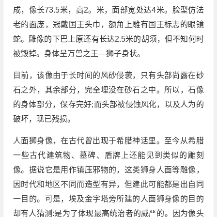
成，像长73.5米，高2。米，面部宽处达4米。脸型仿法
老的面庞，冠戴国王头巾，额角上雕有国王标志的眼镜
蛇。雕像的下巴上原还有长达2.5米的胡须，但不知何时
被毁掉。身体呈万兽之王—狮子身状。
目前，该像由于长时间的风砂侵袭，只有头部尚露在砂
石之外，其余部分，完全埋没在砂石之中。所以，石像
的身体部分，保存完好;而头部被侵蚀风化，以及人为的
破坏，现已残损。
人面狮身像，在古代曾出现于希腊神话里。至今从希腊
一些古代建筑物、墓碑、盾牌上还能见到类似的雕刻
像。据说它是用作镇压邪物的，这类狮身人面等雕像，
因时代和地区不同而造型有异，但建此可能都是出自同
一目的。可是，埃及金字塔旁所建的人面狮身像的目的
却有人猜测:是为了体现最高统治者的威严的。因为像头