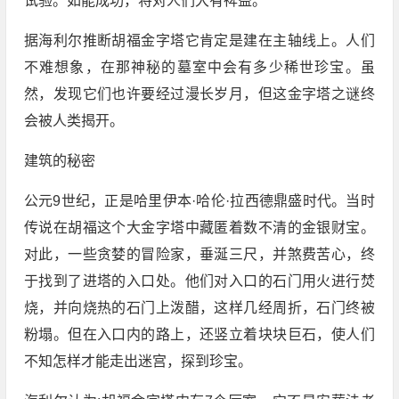
试验。如能成功，将对人们大有裨益。
据海利尔推断胡福金字塔它肯定是建在主轴线上。人们
不难想象，在那神秘的墓室中会有多少稀世珍宝。虽
然，发现它们也许要经过漫长岁月，但这金字塔之谜终
会被人类揭开。
建筑的秘密
公元9世纪，正是哈里伊本·哈伦·拉西德鼎盛时代。当时
传说在胡福这个大金字塔中藏匿着数不清的金银财宝。
对此，一些贪婪的冒险家，垂涎三尺，并煞费苦心，终
于找到了进塔的入口处。他们对入口的石门用火进行焚
烧，并向烧热的石门上泼醋，这样几经周折，石门终被
粉塌。但在入口内的路上，还竖立着块块巨石，使人们
不知怎样才能走出迷宫，探到珍宝。