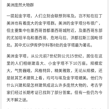
美洲庞然大物群
一提起金字塔，人们立刻会联想到埃及。岂不知在拉丁
美洲也有着庞大的金字塔群。美洲的金字塔分布很广，
但主要集中在墨西哥首都墨西哥城附近，及墨西哥东部
的尤加坦半岛和墨西哥、危地马拉、洪都拉斯三国毗邻
处。其中尤以伊库伊尔科等8处的金字塔最为著名。
美洲金字塔，从公元前7世纪到公元15世纪，居住在这
里的人们相继建造大、小金字塔不下10万座。规模宏
大，气势巍峨，风格特异，精美雅致，无论从规模，还
是就其艺术建筑上看，均可与埃及金字塔媲美。他们为
什么兴建和是怎样建筑成这么许多庞然大物的，考古学
家们经过长期考证已找到了部分答案。但有一些仍为今
天不解之谜。