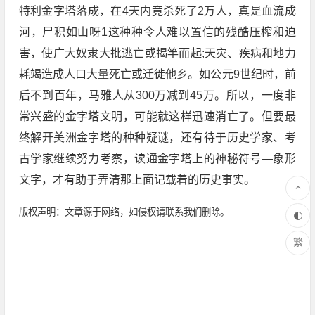
特利金字塔落成，在4天内竟杀死了2万人，真是血流成
河，尸积如山呀1这种种令人难以置信的残酷压榨和迫
害，使广大奴隶大批逃亡或揭竿而起;天灾、疾病和地力
耗竭造成人口大量死亡或迁徙他乡。如公元9世纪时，前
后不到百年，马雅人从300万减到45万。所以，一度非
常兴盛的金字塔文明，可能就这样迅速消亡了。但要最
终解开美洲金字塔的种种疑谜，还有待于历史学家、考
古学家继续努力考察，读通金字塔上的神秘符号—象形
文字，才有助于弄清那上面记载着的历史事实。
版权声明：文章源于网络，如侵权请联系我们删除。
繁