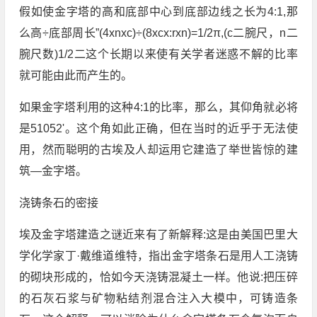
假如使金字塔的高和底部中心到底部边线之长为4:1,那
么高÷底部周长”(4xnxc)÷(8xcx:rxn)=1/2π,(c二腕尺，n二
腕尺数)1/2二这个长期以来使有关学者迷惑不解的比率
就可能由此而产生的。
如果金字塔利用的这种4:1的比率，那么，其仰角就必将
是51052'。这个角如此正确，但在当时的近乎于无法使
用，然而聪明的古埃及人却运用它建造了举世皆惊的建
筑—金字塔。
浇铸条石的密接
埃及金字塔建造之谜近来有了新解释:这是由美国巴里大
学化学家丁·戴维道维特，指出金字塔条石是用人工浇铸
的砌块形成的，恰如今天浇铸混凝土一样。他说:把压碎
的石灰石浆与矿物粘结剂混合注入大模中，可铸造条