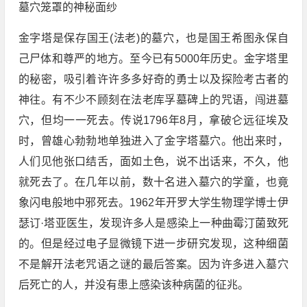
墓穴笼罩的神秘面纱
金字塔是保存国王(法老)的墓穴，也是国王希图永保自
己尸体和尊严的地方。至今已有5000年历史。金字塔里
的秘密，吸引着许许多多好奇的勇士以及探险考古者的
神往。有不少不顾刻在法老库孚墓碑上的咒语，闯进墓
穴，但均一一死去。传说1796年8月，拿破仑远征埃及
时，曾雄心勃勃地单独进入了金字塔墓穴。他出来时，
人们见他张口结舌，面如土色，说不出话来，不久，他
就死去了。在几年以前，数十名进入墓穴的学童，也竟
象闪电般地中邪死去。1962年开罗大学生物理学博士伊
瑟订·塔亚医生，发现许多人是感染上一种曲霉汀菌致死
的。但是经过电子显微镜下进一步研究发现，这种细菌
不是解开法老咒语之谜的最后答案。因为许多进入墓穴
后死亡的人，并没有患上感染该种病菌的征兆。