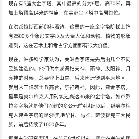
现存有5座大金字塔。其中最高的分为9层，高70米，再
加上塔顶高14米的神庙，在美洲金字塔中高居首位。
在洪都拉斯西部的科潘镇，这里的一座金字塔阶梯上饰
有2500多个象形文字以及大量人体和动物、植物的形象
雕刻，这在艺术上和考古学方面都有很大价值。
现在，许多科学家认为，美洲金字塔是先后由几个不同
民族建造的。他们供奉或祭祀天神、雨神、太阳神、月
亮神的时候，总要登上山岗，后来因迁徙到平原地区，
就用人工建筑土丘高台，祭祀诸神，因此，建金字塔。
最早是奥尔梅克人用砖筑过高达36米的金字塔，如卢乔
拉金字塔就是他们兴建的多公元前4世纪以后，继奥尔梅
克人建金字塔的是:提奥地华甘、马雅、萨波提克三大民
族，前后持续了1000多年。
据考古学研究表明，在公元9世纪以前，居住在美洲的居