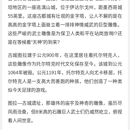
坦地区的一座逃漓山城，位于伊达尔戈州，距墨西哥城
55英里。这座古都城有壮观的金字塔，让人不解的是在
高高的金字塔上面耸立着一排排神情威武的巨型雕像。
这些严峻的武士雕像是为保卫人类和平在站岗放哨!?还
是在等候着“天神”的到来?
古城图拉建于公元900年，在这里居住着托尔特克人，
这些雕像作为托尔特克时代文化保存至今。该城到公元
1064年被毁。公元1191年，托尔特克人向尤卡移居，托
尔特克人是一支高大而善跑的种族，他们创造了一种类
似今天足球的游戏。
图拉—古城遗址，那雄伟的庙宇及神奇的雕像，虽历尽
风雨沧桑，但8米高的石雕巨人武士们仍威然屹立，俯视
着人间世变。