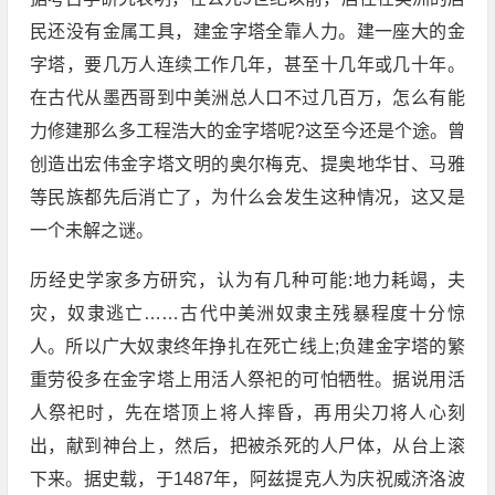
民还没有金属工具，建金字塔全靠人力。建一座大的金
字塔，要几万人连续工作几年，甚至十几年或几十年。
在古代从墨西哥到中美洲总人口不过几百万，怎么有能
力修建那么多工程浩大的金字塔呢?这至今还是个途。曾
创造出宏伟金字塔文明的奥尔梅克、提奥地华甘、马雅
等民族都先后消亡了，为什么会发生这种情况，这又是
一个未解之谜。
历经史学家多方研究，认为有几种可能:地力耗竭，夫
灾，奴隶逃亡……古代中美洲奴隶主残暴程度十分惊
人。所以广大奴隶终年挣扎在死亡线上;负建金字塔的繁
重劳役多在金字塔上用活人祭祀的可怕牺牲。据说用活
人祭祀时，先在塔顶上将人摔昏，再用尖刀将人心刻
出，献到神台上，然后，把被杀死的人尸体，从台上滚
下来。据史载，于1487年，阿兹提克人为庆祝威济洛波