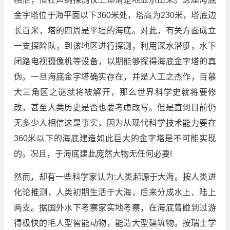
金字塔位于海平面以下360米处，塔高为230米，塔底边
长百米，塔的四周是平坦的海底。对此，有关方面成立
一支探险队，到该地区进行探测，利用深水潜艇，水下
闭路电视摄像机等设备，以期能够探得海底金字塔的真
伪。一旦海底金字塔确实存在，并是人工之杰作，百慕
大三角区之谜就将被解开，那么世界科学史就将要修
改，甚至人类历史是否也要考虑改写。但是直到目前仍
无多少人相信这是事实，因为从现代科学技术能力要在
360米以下的海底建造如此巨大的金字塔是不可能实现
的。况且，于海底建此庞然大物无任何必要!
然而，却有一些科学家认为:人类起源于大海。按人类进
化论推测，人类初期生活于大海，后来分成水上、陆上
两支。据国外水下考察家实地考察，在海底曾碰到过游
得极快的毛人型智能动物，能造大型建筑物。按瑞士学