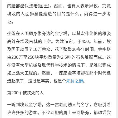
的脸部酷似法老(国王)。然而，也有人表示异议。究竟
埃及的人面狮身像建造的目的是什么，尚得进一步考
证。
坐落在人面狮身像旁边的金字塔，以其宏伟绝伦的雄姿
高耸在埃及古城的上空。为建造它，于450。年前，埃
及国王动员了10万余众，花了整整30多年时间，金字塔
由230万至250块平均重量为2.5吨的石头堆砌而成。这
在没有大型机械及现代科学技术的情况下，是难以完成
如此浩大工程的。然而，一座座金字塔却在那个时代建
造起来了，这既是事实，也是个
未解之谜
。
第200个被跌死的人
一听到埃及金字塔，这一古老而诱人的名字，它吸引着
许许多多的游客。不少斗胆的勇士来到塔旁，都想尝尝