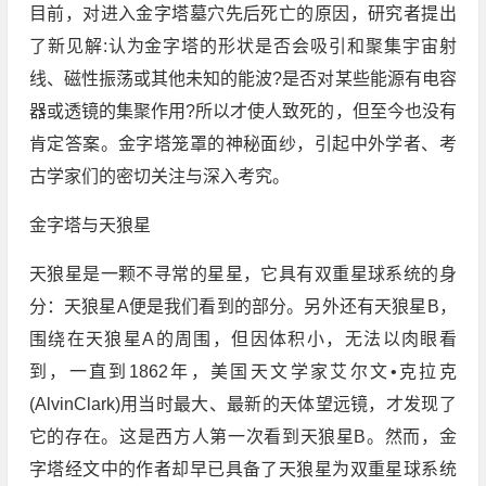
目前，对进入金字塔墓穴先后死亡的原因，研究者提出
了新见解:认为金字塔的形状是否会吸引和聚集宇宙射
线、磁性振荡或其他未知的能波?是否对某些能源有电容
器或透镜的集聚作用?所以才使人致死的，但至今也没有
肯定答案。金字塔笼罩的神秘面纱，引起中外学者、考
古学家们的密切关注与深入考究。
金字塔与天狼星
天狼星是一颗不寻常的星星，它具有双重星球系统的身
分：天狼星A便是我们看到的部分。另外还有天狼星B，
围绕在天狼星A的周围，但因体积小，无法以肉眼看
到，一直到1862年，美国天文学家艾尔文•克拉克
(AlvinClark)用当时最大、最新的天体望远镜，才发现了
它的存在。这是西方人第一次看到天狼星B。然而，金
字塔经文中的作者却早已具备了天狼星为双重星球系统