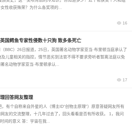
漫漫颁奖史，这一奖项背后的冷知识，你知道多少？近千名获奖个人和组
女性收获殊荣？为什么各奖项的...
16
”英国鳄鱼专家性侵数十只狗 致多条死亡
（BBC）26日报道，25日，英国著名动物学家亚当·布里顿当庭承认了
物及儿童相关的指控，情节恶劣到法官不得不要求旁听者暂离法庭以免
著名动物学家亚当·布里顿承认...
17
理回答网友整理
贴吧，有个自称来自外星的人（博主ID“创物主原理”）原意答疑网友所有
网友的交流整理，十几年过去了，回头看看是否有所收获。 1，我问
 时间的意义 答：宇宙在我...