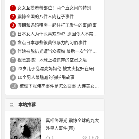
女女互摸羞羞部位！两个直女间的特别实验让人猝不及防
1
震惊全国的八件人肉包子事件
2
假期和妈妈租房一起住打工发生的事|趣事
3
日本女人为什么喜欢SM？原因令人不禁脸红
4
盘点日本那些很黄很暴力的习俗事件
5
伴娘被脱扒光遭当众摸胸 最后一次当伴娘|趣事
6
视觉震撼！地球上被遗弃的空灵之境
7
23岁儿子乱漂亮妈妈伦 被丈夫捉奸在床|趣事
8
10个男人最尴尬的啪啪啪故事
9
梳理下张伟杰事件是怎么回事 大连美女主持人因偷情被报复制作成标本
10
本站推荐
真相终曝光:震惊全球的九大
外星人事件(图)
1
1,678