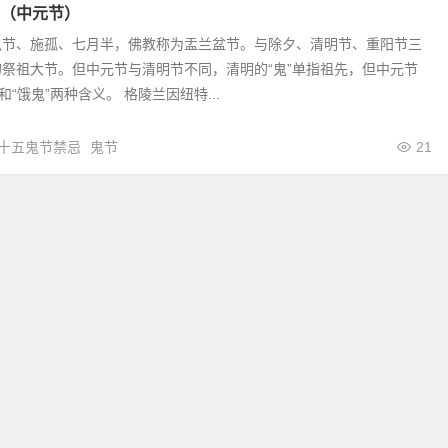
（中元节）
鬼节、施孤、七月半，佛教称为盂兰盆节。与除夕、清明节、重阳节三
祭祖大节。但中元节与清明节不同，清明的“鬼”单指祖先，但中元节
和“饿鬼”两种含义。 格陵兰因纽特...
十五鬼节禁忌
鬼节
21