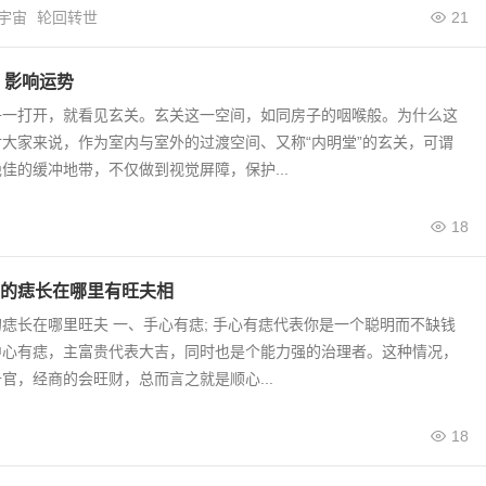
宇宙
轮回转世
21
 影响运势
子一打开，就看见玄关。玄关这一空间，如同房子的咽喉般。为什么这
大家来说，作为室内与室外的过渡空间、又称“内明堂”的玄关，可谓
佳的缓冲地带，不仅做到视觉屏障，保护...
18
的痣长在哪里有旺夫相
痣长在哪里旺夫 一、手心有痣; 手心有痣代表你是一个聪明而不缺钱
中心有痣，主富贵代表大吉，同时也是个能力强的治理者。这种情况，
官，经商的会旺财，总而言之就是顺心...
18