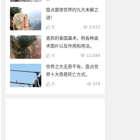
盘点震惊世界的九大未解之
谜！
0
3,613
诡异的泰国蛊术，附各种盅
术图片以及作用和用法。
4
11,044
世界之大无奇不有，盘点世
界十大奇葩死亡方式。
0
379