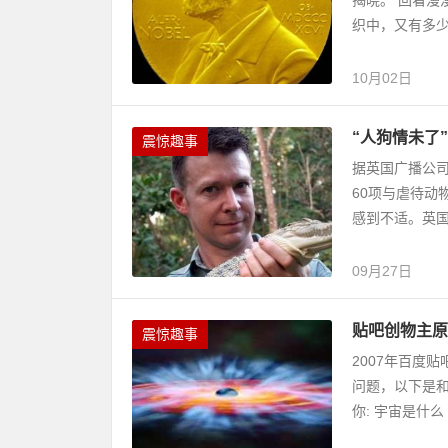
揭晓。 回看
织中，又有多少
10月02日
“人狗情未了
震惊趣事
据英国广播公司
60项与虐待动
感到不适。英国
09月27日
贴吧创物主原
震惊趣事
2007年百度
问题，以下是和
你: 宇宙是什么