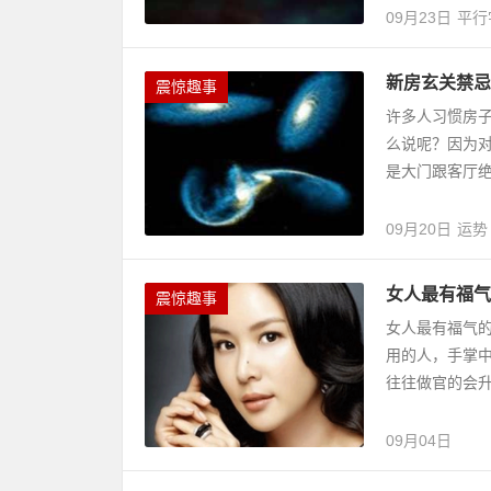
09月23日
平行
新房玄关禁忌
震惊趣事
许多人习惯房
么说呢？因为对
是大门跟客厅绝
09月20日
运势
女人最有福气
震惊趣事
女人最有福气的
用的人，手掌
往往做官的会升
09月04日