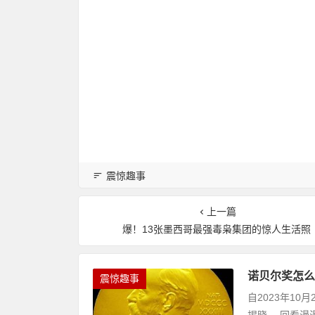
震惊趣事
上一篇
爆！13张墨西哥最强毒枭集团的惊人生活照
诺贝尔奖怎么
震惊趣事
自2023年1