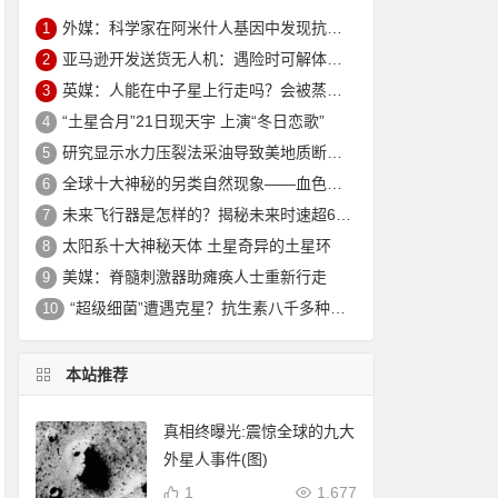
外媒：科学家在阿米什人基因中发现抗衰老突变 可延寿10年
1
亚马逊开发送货无人机：遇险时可解体坠入安全地
2
英媒：人能在中子星上行走吗？会被蒸发电离
3
“土星合月”21日现天宇 上演“冬日恋歌”
4
研究显示水力压裂法采油导致美地质断层重新活跃
5
全球十大神秘的另类自然现象——血色瀑布_大火瀑布_磁山等！
6
未来飞行器是怎样的？揭秘未来时速超6000公里的飞行器
7
太阳系十大神秘天体 土星奇异的土星环
8
美媒：脊髓刺激器助瘫痪人士重新行走
9
“超级细菌”遭遇克星？抗生素八千多种新组合效果惊人
10
本站推荐
真相终曝光:震惊全球的九大
外星人事件(图)
1
1,677