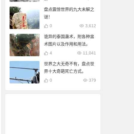
盘点震惊世界的九大未解之
谜！
0
3,612
诡异的泰国蛊术，附各种盅
术图片以及作用和用法。
4
11,041
世界之大无奇不有，盘点世
界十大奇葩死亡方式。
0
379