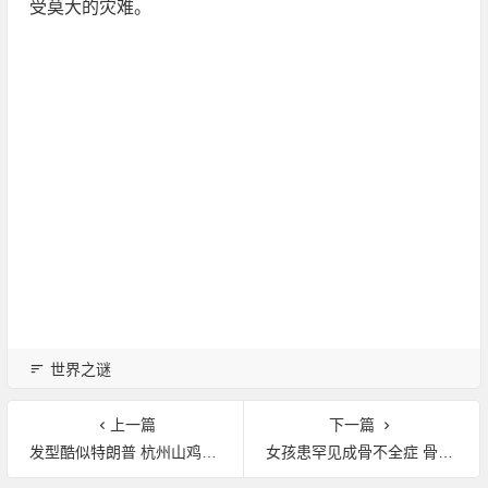
受莫大的灾难。
世界之谜
上一篇
下一篇
发型酷似特朗普 杭州山鸡走红
女孩患罕见成骨不全症 骨头碎裂1000余次