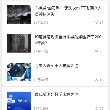
乌克兰“幽灵列车”消失58年再现 调查人
员神秘消失
12月14日
24
印度神庙现骑自行车男孩浮雕 产于200
0年前？
12月14日
22
毒夫人真实十大未解之谜
10月02日
18
周氏猜测：数学未解之谜
12月16日
22