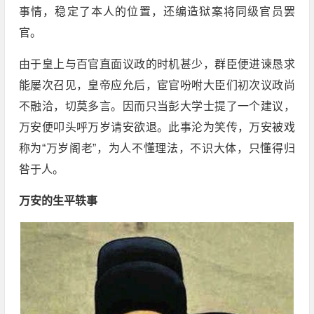
事情，稳定了本人的位置，还编造狱案将同级官员罢
官。
由于皇上与百官直面议政的时机甚少，群臣便进谏恳求
能屡次召见，皇帝应允后，宦官吩咐大臣们初次议政尚
不融洽，切莫多言。因而只当彭大学士提了一个建议，
万安便叩头呼万岁请安欲退。此事沦为笑传，万安被戏
称为“万岁阁老”，为人不懂理法，不识大体，只懂得归
咎于人。
万安的生平轶事