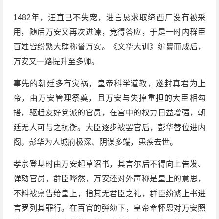
1482年，汪直已不失宠，进言恳求取缔西厂没有被采
用，随后万安又再次进谏，竞得答应，于是一时内群臣
百姓皆纷繁大肆称誉万安。《文华大训》编纂而成后，
万安又一路提升至多师。
事先的朝廷多有灾祸，皇帝科学道教，遂封真君为上
帝，由万安管理祭奠，且万安与失掉重担的大臣相勾
搭，驱赶友好党派的官员，在宫中的权力日益增强，朝
廷无人可与之抗衡。大臣逐步被罢官后，彭华替位进内
阁。彭华为人城府极深、阴谋多端，患疾去世。
孝宗登基时由万安起草诏书，其言尔后不得向上告发、
弹劾官员，群臣哗然，万安还对外声称是皇上的意思，
不料被禀告给皇上，指其无君臣之礼，群臣纷繁上书进
言罗列其罪行。在百官的弹劾下，皇帝命怀恩对万安照