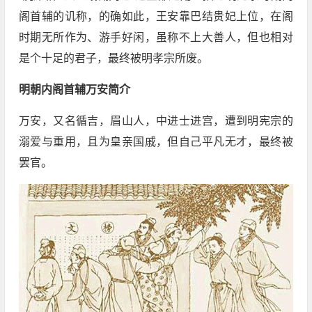
阁首辅的讥称，的确如此，王安靠巴结贵妃上位，在阁
时期无所作为、游手好闲，虽称不上大善人，但也相对
是个十足的君子，最终被明孝宗所废。
明朝内阁首辅万安简介
万安，又名循吉，眉山人，中进士进宫，遭到明宪宗的
溺爱与重用，且为皇亲国戚，但自己平凡无才，最终被
罢官。