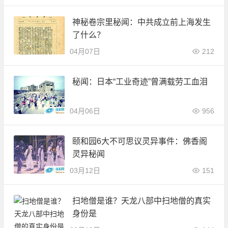
神秘卷宗里秘闻：中共成立前上海发生
了什么？
04月07日
212
秘闻：日本“工业奇迹”曾满载劳工血泪
04月06日
956
颐和园6大不可思议灵异事件：佛香阁
灵异秘闻
03月12日
151
扫地僧是谁？天龙八部中扫地僧的真实
身份是