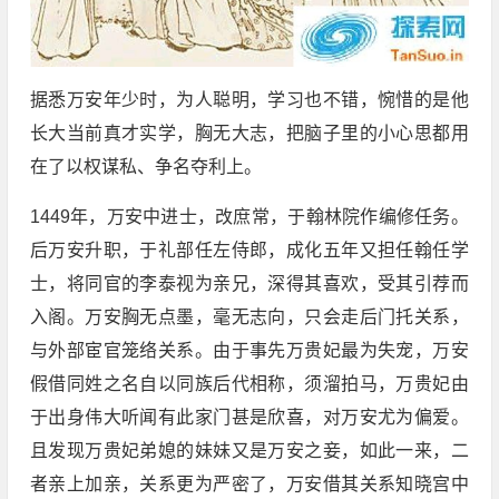
据悉万安年少时，为人聪明，学习也不错，惋惜的是他
长大当前真才实学，胸无大志，把脑子里的小心思都用
在了以权谋私、争名夺利上。
1449年，万安中进士，改庶常，于翰林院作编修任务。
后万安升职，于礼部任左侍郎，成化五年又担任翰任学
士，将同官的李泰视为亲兄，深得其喜欢，受其引荐而
入阁。万安胸无点墨，毫无志向，只会走后门托关系，
与外部宦官笼络关系。由于事先万贵妃最为失宠，万安
假借同姓之名自以同族后代相称，须溜拍马，万贵妃由
于出身伟大听闻有此家门甚是欣喜，对万安尤为偏爱。
且发现万贵妃弟媳的妹妹又是万安之妾，如此一来，二
者亲上加亲，关系更为严密了，万安借其关系知晓宫中