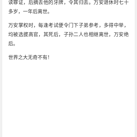
读罪证，后摘去他的牙牌，令其归去。万安退休时七十
多岁，一年后离世。
万安掌权时，每逢考试便令门下子弟参考，多得中举，
均被选拔高官，其死后，子孙二人也相继离世，万安绝
后。
世界之大无奇不有！