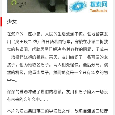
少女
在濑户的一座小镇，人民的生活波澜不惊。驻地警察友
川（奥田瑛二 饰）终日骑着自行车，穿梭在小镇曲折狭
窄的巷道间，帮助居民们解决 各种各样的问题，间或来
一场投怀送抱的艳遇。某天，友川结识了一名可爱的女
孩子，他为她取名眉子。两人相处愉快，最后分离。偶
然的机缘，他重逢眉子，然而她竟是一个只有15岁的初
中生。
深深的爱恋冲破了世俗的枷锁，友川和眉子陷入一场没
有未来的忘年恋中……
本片为演员奥田瑛二的导演处女作，改编自连城三纪彦