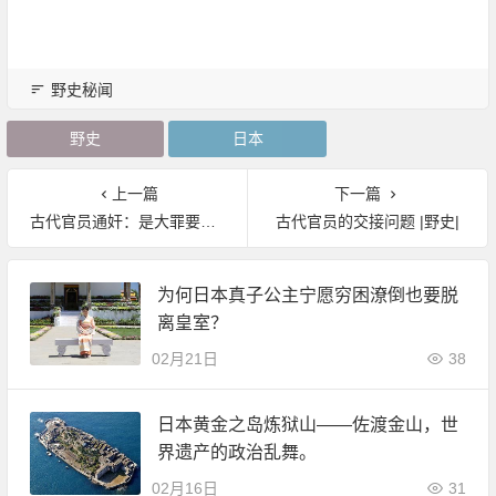
野史秘闻
野史
日本
上一篇
下一篇
古代官员通奸：是大罪要重罚 |野史|
古代官员的交接问题 |野史|
为何日本真子公主宁愿穷困潦倒也要脱
离皇室？
02月21日
38
日本黄金之岛炼狱山——佐渡金山，世
界遗产的政治乱舞。
02月16日
31