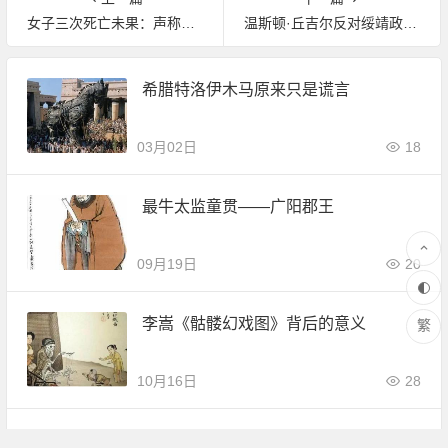
女子三次死亡未果：声称自己死后进入了宇宙
温斯顿·丘吉尔反对绥靖政策 温斯顿·丘吉尔的三环外交政策
希腊特洛伊木马原来只是谎言
03月02日
18
最牛太监童贯——广阳郡王
09月19日
20
李嵩《骷髅幻戏图》背后的意义
繁
10月16日
28
从奴隶逆袭成欧洲历史上第一个黑人皇