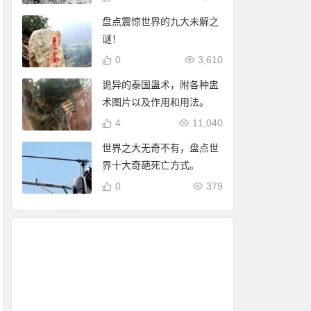
盘点震惊世界的九大未解之
谜！
0
3,610
诡异的泰国蛊术，附各种盅
术图片以及作用和用法。
4
11,040
世界之大无奇不有，盘点世
界十大奇葩死亡方式。
0
379