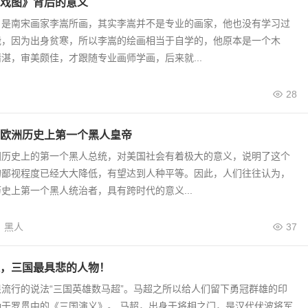
戏图》背后的意义
》是南宋画家李嵩所画，其实李嵩并不是专业的画家，他也没有学习过
能，因为出身贫寒，所以李嵩的绘画相当于自学的，他原本是一个木
湛，审美颇佳，才跟随专业画师学画，后来就...
28
欧洲历史上第一个黑人皇帝
国历史上的第一个黑人总统，对美国社会有着极大的意义，说明了这个
的鄙视程度已经大大降低，有望达到人种平等。因此，人们往往认为，
史上第一个黑人统治者，具有跨时代的意义...
黑人
37
，三国最具悲的人物！
流行的说法“三国英雄数马超”。马超之所以给人们留下勇冠群雄的印
功于罗贯中的《三国演义》。 马超，出身于将相之门，是汉代伏波将军