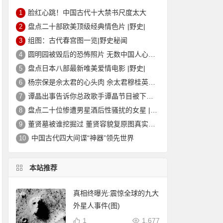
脸红心跳！中国古代十大禁书尺度太大
1
盘点二十部欧美顶级经典情色片 |野史|
2
组图：古代春宫图一览|野史秘闻
3
圆明园被毁后的恐怖照片 无数中国人心中的痛
4
盘点日本八部最新唯美爱情电影 |野史|
5
杨宗保是佘太君的心头肉 佘太君穆桂英的故事|野史秘闻
6
谭晶出事告诉你总政歌手谭晶节目被下架的真相
7
盘点二十位惨遭男星酒后性骚扰的女星 |野史|
8
董贤墓被谁挖掘过 董贤容貌复原图真实外貌|野史秘闻
9
中国古代四大间谍“神器”领先世界
10
本站推荐
真相终曝光:震惊全球的九大
外星人事件(图)
1
1,677