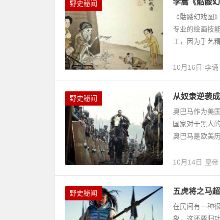
李嵩《骷髅幻
野史秘闻
《骷髅幻戏图
专业的绘画技
工，因为手艺精
10月16日
李诵
从奴隶逆袭成
野史秘闻
奥巴马作为美
国家对于黑人
奥巴马是欧美历
10月14日
皇帝
五虎将之马超
野史秘闻
在民间有一种很
象，这还要归