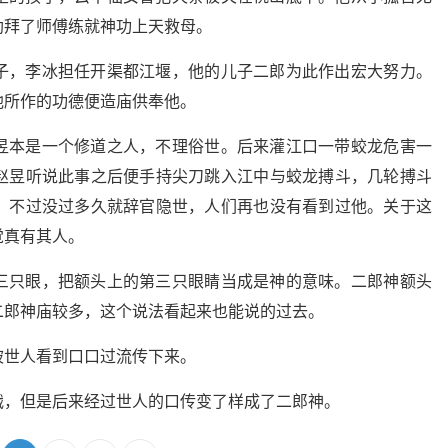
助拜了师傅练就神功上天救母。
子，李冰担任开渠都江堰，他的儿子二郎为此作出宏大努力。
他所作的功德便造庙供奉他。
昱本是一个修道之人，不理俗世。后来灌江口一带蛟龙危害一
赵昱听说此事之后便手持尖刀跳入江中与蛟龙搏斗，几轮搏斗
，不过没过多久就辞官隐世，人们再也没有看到过他。关于这
觉真有其人。
三只眼，把额头上的第三只眼睛当成是神的意味。二郎神额头
二郎神庙较多，这个说法看起来也能说的过去。
被世人看到口口过流传下来。
戬，但是后来经过世人的口传变了样成了二郎神。