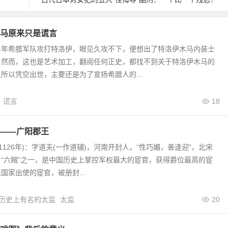
马原来只是谎言
当年希腊军队攻打特洛伊，眼见久攻不下，便想出了特洛伊木马内装士
。然而，这也是艺术加工，翻阅任何正史，都找不到关于特洛伊木马的
所以凭空出世，主要还是为了宣扬希腊人的...
谎言
18
——广阳郡王
—1126年)：字道夫(一作道辅)，河南开封人，“性巧媚，善逢迎”，北宋
“六贼”之一，是中国历史上掌控军权最大的宦官，获得爵位最高的宦
国家出使的宦官，被册封...
历史上有名的太监
太监
20