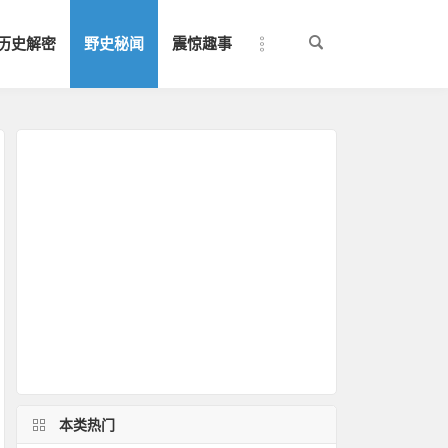
历史解密
野史秘闻
震惊趣事
本类热门