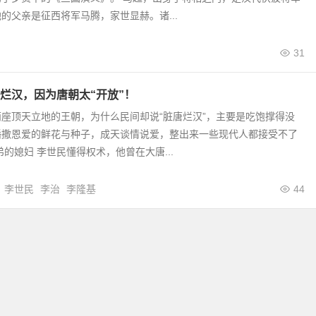
的父亲是征西将军马腾，家世显赫。诸...
31
烂汉，因为唐朝太“开放”！
座顶天立地的王朝，为什么民间却说“脏唐烂汉”，主要是吃饱撑得没
播撒恩爱的鲜花与种子，成天谈情说爱，整出来一些现代人都接受不了
弟的媳妇 李世民懂得权术，他曾在大唐...
李世民
李治
李隆基
44