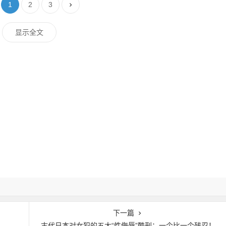
1
2
3
显示全文
下一篇
古代日本对女犯的五大“性侮辱”酷刑：一个比一个残忍！