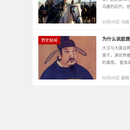
马援的后代，他
10月10日
马超
为什么说脏唐
野史秘闻
大汉与大唐这两
事干，满世界
的事情。 娶弟
02月10日
唐朝