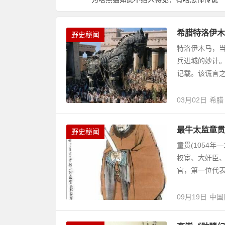
希腊特洛伊木
野史秘闻
特洛伊木马，
兵进城的妙计
记载。该谎言之
03月02日
希腊
最牛太监童贯
野史秘闻
童贯(1054年
权宦、大奸臣、
官，第一位代表
09月19日
中国