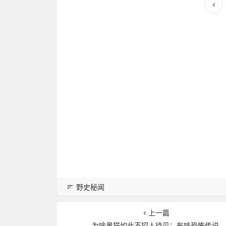
野史秘闻
上一篇
为啥黑猫如此不招人待见：有啥恐怖传说