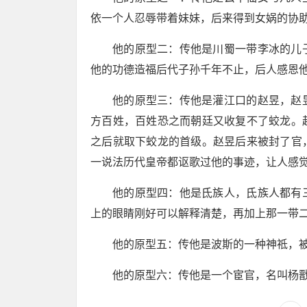
依一个人忍辱带着妹妹，后来得到女娲的协
他的原型二：传他是川蜀一带李冰的儿
他的功德造福后代子孙千年不止，后人感恩
他的原型三：传他是灌江口的赵昱，赵
方百姓，百姓恐之而朝廷又收复不了蛟龙。
之后就取下蛟龙的首级。赵昱后来被封了官
一说法历代皇帝都讴歌过他的事迹，让人感
他的原型四：他是氐族人，氐族人都有
上的眼睛刚好可以解释清楚，再加上那一带
他的原型五：传他是波斯的一种神祗，
他的原型六：传他是一个宦官，名叫杨