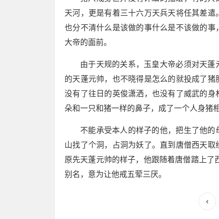
天河，更是有着三十六万天兵天将任其差遣
也分不清什么是该做的事什么是不该做的事
大帝的面前。
由于天规的关系，玉皇大帝必须对天蓬
的天蓬元帅，也不晓得是怎么的就投成了猪
没有了往日的英俊潇洒，也没有了威武的身
朵和一只和猪一样的鼻子，成了一个人身猪
不能承受本人的样子的他，把生了他的
山找了个洞，占洞为妖了。直到唐僧西天取
原先天蓬元帅的样子，他跟随着唐僧踏上了西
别名，意为让他戒五荤三厌。