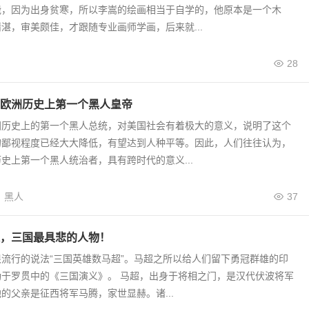
能，因为出身贫寒，所以李嵩的绘画相当于自学的，他原本是一个木
湛，审美颇佳，才跟随专业画师学画，后来就...
28
欧洲历史上第一个黑人皇帝
国历史上的第一个黑人总统，对美国社会有着极大的意义，说明了这个
的鄙视程度已经大大降低，有望达到人种平等。因此，人们往往认为，
史上第一个黑人统治者，具有跨时代的意义...
黑人
37
，三国最具悲的人物！
流行的说法“三国英雄数马超”。马超之所以给人们留下勇冠群雄的印
功于罗贯中的《三国演义》。 马超，出身于将相之门，是汉代伏波将军
的父亲是征西将军马腾，家世显赫。诸...