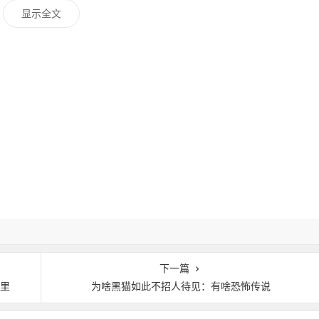
显示全文
下一篇
哪里
为啥黑猫如此不招人待见：有啥恐怖传说