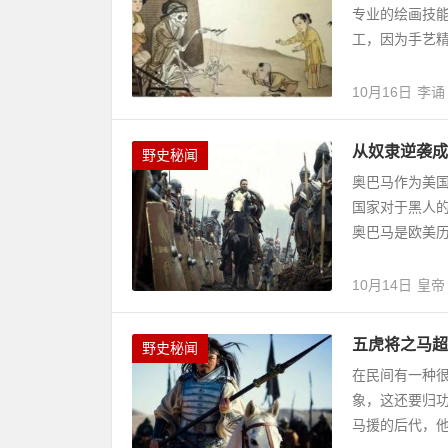
专业的绘画技
工，因为手艺精
10月16日
李诵
从奴隶逆袭成
野史秘闻
奥巴马作为美
国家对于黑人
奥巴马是欧美历
10月14日
皇帝
五虎将之马超
野史秘闻
在民间有一种很
象，这还要归
马援的后代，他