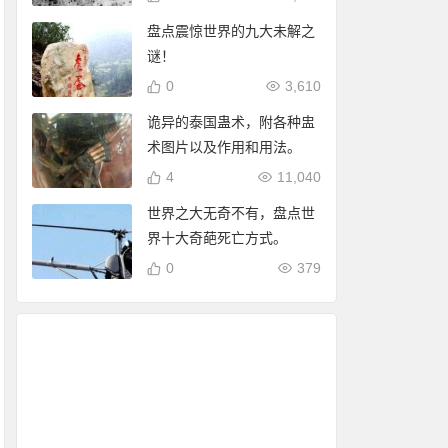
盘点震惊世界的九大未解之
谜！
0
3,610
诡异的泰国蛊术，附各种盅
术图片以及作用和用法。
4
11,040
世界之大无奇不有，盘点世
界十大奇葩死亡方式。
0
379