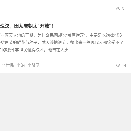
31
烂汉，因为唐朝太“开放”！
座顶天立地的王朝，为什么民间却说“脏唐烂汉”，主要是吃饱撑得没
播撒恩爱的鲜花与种子，成天谈情说爱，整出来一些现代人都接受不了
弟的媳妇 李世民懂得权术，他曾在大唐...
李世民
李治
李隆基
44