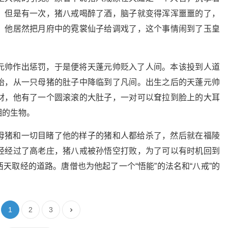
。但是有一次，猪八戒喝醉了酒，脑子就变得浑浑噩噩的了，
，他居然把月府中的霓裳仙子给调戏了，这个事情闹到了玉皇
元帅作出惩罚，于是便将天蓬元帅贬入了人间。本该投到人道
胎，从一只母猪的肚子中降临到了凡间。出生之后的天蓬元帅
材，他有了一个圆滚滚的大肚子，一对可以耷拉到脸上的大耳
相的生物。
母猪和一切目睹了他的样子的猪和人都给杀了，然后就在福陵
经经过了高老庄，猪八戒被孙悟空打败，为了可以有时机回到
天取经的道路。唐僧也为他起了一个“悟能”的法名和“八戒”的
1
2
3