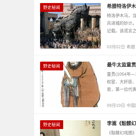
希腊特洛伊木
野史秘闻
特洛伊木马，
兵进城的妙计
记载。该谎言之
03月02日
希腊
最牛太监童贯
野史秘闻
童贯(1054年
权宦、大奸臣、
官，第一位代表
09月19日
中国
李嵩《骷髅幻
野史秘闻
《骷髅幻戏图