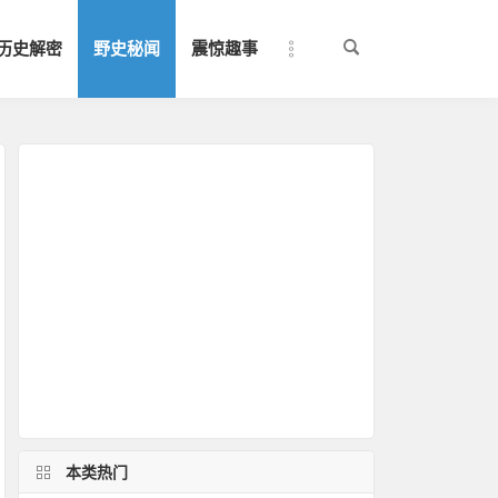
历史解密
野史秘闻
震惊趣事
本类热门