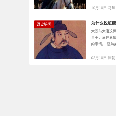
10月10日
马超
为什么说脏唐
野史秘闻
大汉与大唐这两
事干，满世界
的事情。 娶弟
02月10日
唐朝