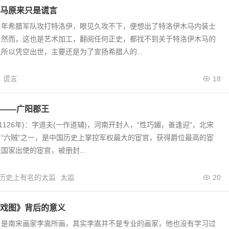
马原来只是谎言
当年希腊军队攻打特洛伊，眼见久攻不下，便想出了特洛伊木马内装士
。然而，这也是艺术加工，翻阅任何正史，都找不到关于特洛伊木马的
所以凭空出世，主要还是为了宣扬希腊人的...
谎言
18
——广阳郡王
—1126年)：字道夫(一作道辅)，河南开封人，“性巧媚，善逢迎”，北宋
“六贼”之一，是中国历史上掌控军权最大的宦官，获得爵位最高的宦
国家出使的宦官，被册封...
历史上有名的太监
太监
20
戏图》背后的意义
》是南宋画家李嵩所画，其实李嵩并不是专业的画家，他也没有学习过