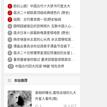
脸红心跳！中国古代十大禁书尺度太大
1
盘点二十部欧美顶级经典情色片 |野史|
2
组图：古代春宫图一览|野史秘闻
3
圆明园被毁后的恐怖照片 无数中国人心中的痛
4
盘点日本八部最新唯美爱情电影 |野史|
5
杨宗保是佘太君的心头肉 佘太君穆桂英的故事|野史秘闻
6
谭晶出事告诉你总政歌手谭晶节目被下架的真相
7
盘点二十位惨遭男星酒后性骚扰的女星 |野史|
8
董贤墓被谁挖掘过 董贤容貌复原图真实外貌|野史秘闻
9
中国古代四大间谍“神器”领先世界
10
本站推荐
真相终曝光:震惊全球的九大
外星人事件(图)
1
1,677