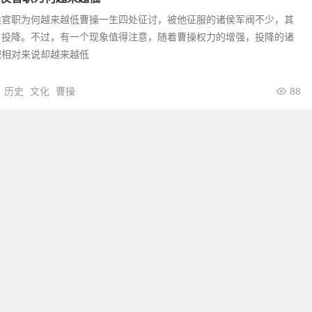
侯官职为何越来越低曹操一生四处征讨，被他征服的诸侯军阀不少，其
了投降。不过，有一个现象值得注意，随着曹操权力的增强，投降的诸
职相对来说却越来越低
历史
文化
曹操
88