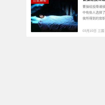
历史解密
曹操给投降诸
中有些人选择
侯所得到的官
03月10日
三国