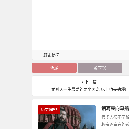
野史秘闻
曹操
薛宝钗
上一篇
武则天一生最爱的两个男宠 床上功夫劲爆!
诸葛亮向草船
历史解密
很多人都不了
权旁落宦官外