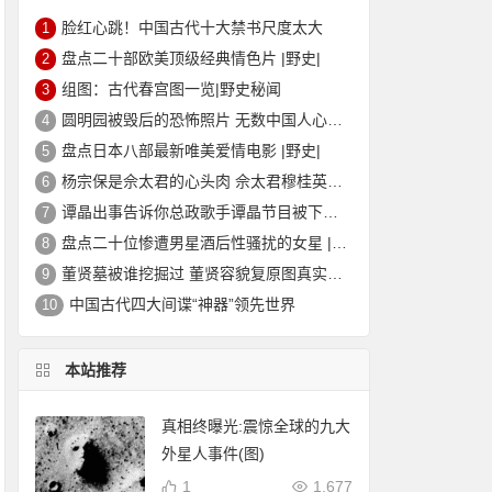
脸红心跳！中国古代十大禁书尺度太大
1
盘点二十部欧美顶级经典情色片 |野史|
2
组图：古代春宫图一览|野史秘闻
3
圆明园被毁后的恐怖照片 无数中国人心中的痛
4
盘点日本八部最新唯美爱情电影 |野史|
5
杨宗保是佘太君的心头肉 佘太君穆桂英的故事|野史秘闻
6
谭晶出事告诉你总政歌手谭晶节目被下架的真相
7
盘点二十位惨遭男星酒后性骚扰的女星 |野史|
8
董贤墓被谁挖掘过 董贤容貌复原图真实外貌|野史秘闻
9
中国古代四大间谍“神器”领先世界
10
本站推荐
真相终曝光:震惊全球的九大
外星人事件(图)
1
1,677