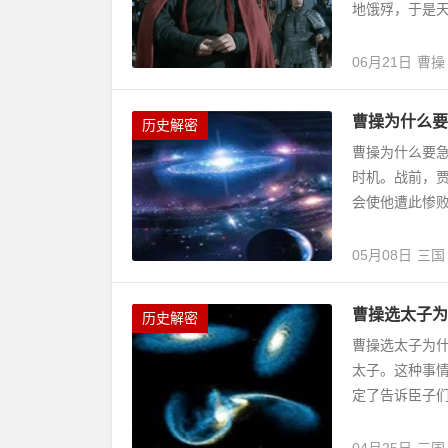
地饿殍，于是天
06月21日
曹操
曹操为什么要
历史解密
曹操为什么要
时机。战前，
会使他遭此惨
05月08日
三国
曹操选太子为
历史解密
曹操选太子为
太子。这种事
定了告诉臣子