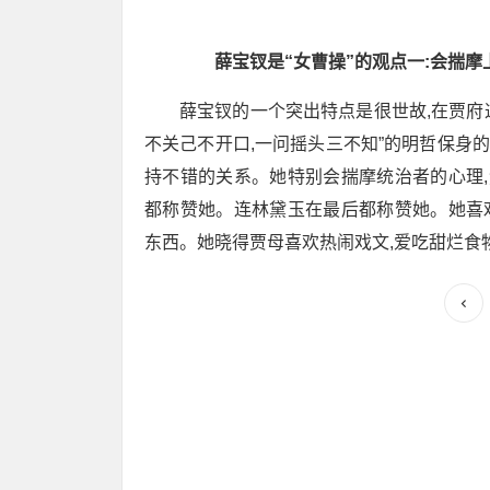
薛宝钗是“女曹操”的观点一:会揣摩
薛宝钗的一个突出特点是很世故,在贾府这
不关己不开口,一问摇头三不知”的明哲保身的
持不错的关系。她特别会揣摩统治者的心理,
都称赞她。连林黛玉在最后都称赞她。她喜欢
东西。她晓得贾母喜欢热闹戏文,爱吃甜烂食