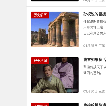
04月25日
三国
孙权说的曹操
历史解密
孙权说的曹操
只是忌惮二袁
自己和刘备两
04月25日
三国
曹睿如果多活
野史秘闻
曹操曾挟天子
坚固的基础。
03月30日
三国
曹操给投降诸