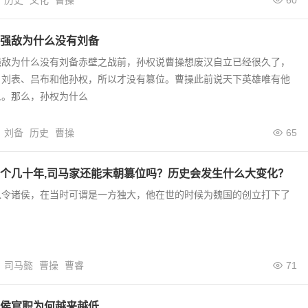
历史
文化
曹操
60
强敌为什么没有刘备
强敌为什么没有刘备赤壁之战前，孙权说曹操想废汉自立已经很久了，
、刘表、吕布和他孙权，所以才没有篡位。曹操此前说天下英雄唯有他
人。那么，孙权为什么
刘备
历史
曹操
65
个几十年,司马家还能末朝篡位吗？历史会发生什么大变化？
以令诸侯，在当时可谓是一方独大，他在世的时候为魏国的创立打下了
司马懿
曹操
曹睿
71
侯官职为何越来越低