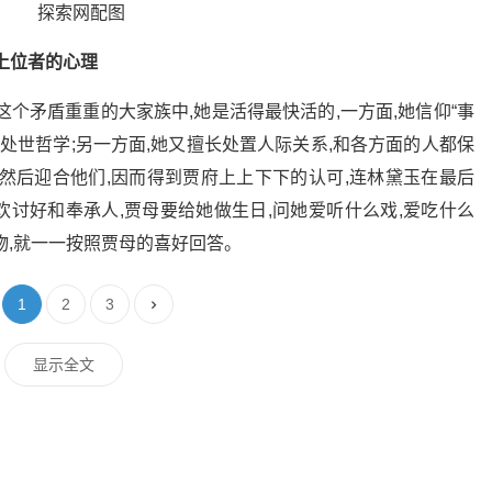
探索网配图
上位者的心理
个矛盾重重的大家族中,她是活得最快活的,一方面,她信仰“事
处世哲学;另一方面,她又擅长处置人际关系,和各方面的人都保
然后迎合他们,因而得到贾府上上下下的认可,连林黛玉在最后
讨好和奉承人,贾母要给她做生日,问她爱听什么戏,爱吃什么
物,就一一按照贾母的喜好回答。
1
2
3
显示全文