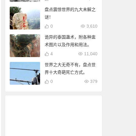
盘点震惊世界的九大未解之
谜！
0
3,610
诡异的泰国蛊术，附各种盅
术图片以及作用和用法。
4
11,040
世界之大无奇不有，盘点世
界十大奇葩死亡方式。
0
379