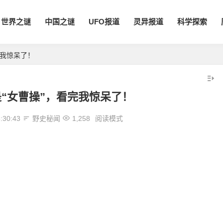
世界之谜
中国之谜
UFO报道
灵异报道
科学探索
完我惊呆了！
“女曹操”，看完我惊呆了！
:30:43
野史秘闻
1,258
阅读模式