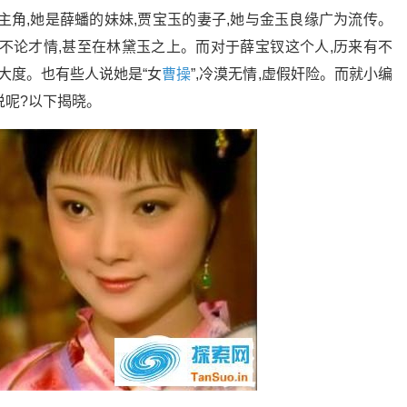
主角,她是薛蟠的妹妹,贾宝玉的妻子,她与金玉良缘广为流传。
不论才情,甚至在林黛玉之上。而对于薛宝钗这个人,历来有不
大度。也有些人说她是“女
曹操
”,冷漠无情,虚假奸险。而就小编
说呢?以下揭晓。