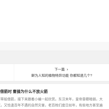
下一篇
鲜为人知的植物特异功能 你都知道几个?
借箭时 曹操为什么不放火箭
解草船借箭，接下来跟着小编一起欣赏。东汉末年，皇帝昏聩暗弱，大
戚，又恰逢百年不遇的自然灾害，老百姓们度日如年，有些地方甚至遍