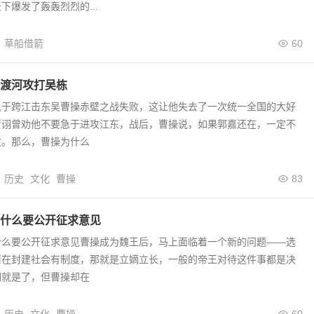
下爆发了轰轰烈烈的...
草船借箭
60
渡河攻打吴栋
急于跨江击东吴曹操赤壁之战失败，这让他失去了一次统一全国的大好
贾诩曾劝他不要急于进攻江东，战后，曹操说，如果郭嘉还在，一定不
败。那么，曹操为什么
历史
文化
曹操
83
什么要公开征求意见
什么要公开征求意见曹操成为魏王后，马上面临着一个新的问题——选
情在封建社会有制度，那就是立嫡立长，一般的帝王对待这件事都是决
们就是了，但曹操却在