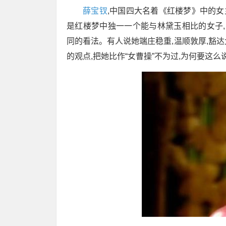
薛宝钗
,中国四大名着《红楼梦》中的女
是红楼梦中独一一个能与林黛玉相比的女子,
同的看法。有人说她端庄稳重,温顺敦厚,豁达
的观点,把她比作“女曹操”不为过,为何要这么