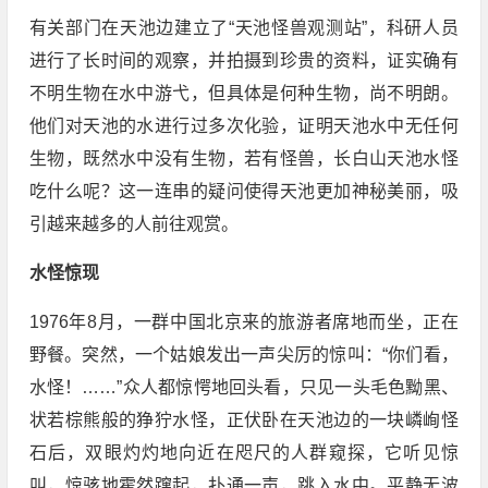
有关部门在天池边建立了“天池怪兽观测站”，科研人员
进行了长时间的观察，并拍摄到珍贵的资料，证实确有
不明生物在水中游弋，但具体是何种生物，尚不明朗。
他们对天池的水进行过多次化验，证明天池水中无任何
生物，既然水中没有生物，若有怪兽，长白山天池水怪
吃什么呢？这一连串的疑问使得天池更加神秘美丽，吸
引越来越多的人前往观赏。
水怪惊现
1976年8月，一群中国北京来的旅游者席地而坐，正在
野餐。突然，一个姑娘发出一声尖厉的惊叫：“你们看，
水怪！……”众人都惊愕地回头看，只见一头毛色黝黑、
状若棕熊般的狰狞水怪，正伏卧在天池边的一块嶙峋怪
石后，双眼灼灼地向近在咫尺的人群窥探，它听见惊
叫，惊骇地霍然蹿起，扑通一声，跳入水中。平静无波