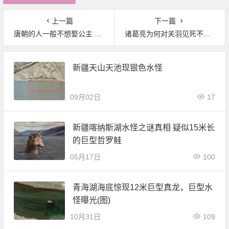
上一篇
下一篇
唐朝的人一般不想娶公主 原因有5个
诸葛亮为何对关羽见死不救？真相曝光
新疆天山天池现银色水怪
09月02日
17
新疆喀纳斯湖水怪之谜真相 疑似15米长
的巨型哲罗鲑
05月17日
100
青海湖海底惊现12米巨型真龙，巨型水
怪曝光(图)
10月31日
109