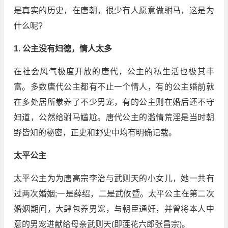
是真实的历史，在唐朝，很少有人愿意做驸马，这是为
什么呢?
1. 公主没有妇德，情人太多
在社会风气极度开放的唐代，公主的私生活也极其丰
富。多数唐代公主都有不止一个情人，有的公主婚前就
在多处居所豢养了不少男宠，有的公主则在婚后还不守
妇道，公然给驸马尴尬。唐代公主的滥情荒淫是当时朝
野皆知的秘密，正史和野史中均有明确记载。
太平公主
太平公主为为唐高宗李治与武则天的小女儿，她一共有
过两次婚姻;一是薛绍，二是武攸暨。太平公主在第二次
婚姻期间，大肆包养男宠，与朝臣通奸，并曾将本人中
意的男宠进献给母亲武则天(即莲花六郎张昌宗)。