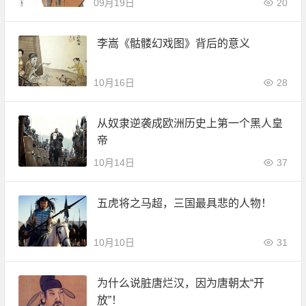
09月19日
20
李嵩《骷髅幻戏图》背后的意义
10月16日
28
从奴隶逆袭成欧洲历史上第一个黑人皇
帝
10月14日
37
五虎将之马超，三国最具悲的人物！
10月10日
31
为什么说脏唐烂汉，因为唐朝太“开
放”！