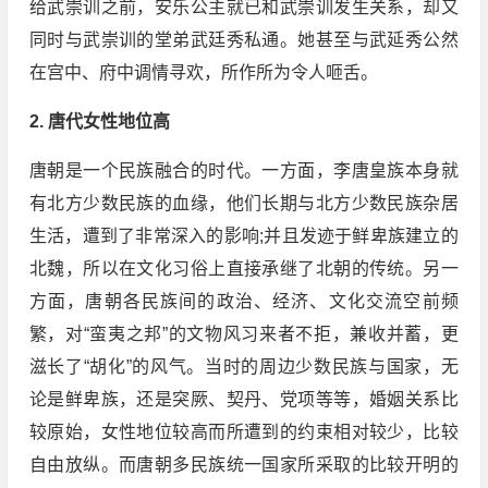
给武崇训之前，安乐公主就已和武崇训发生关系，却又
同时与武崇训的堂弟武廷秀私通。她甚至与武延秀公然
在宫中、府中调情寻欢，所作所为令人咂舌。
2. 唐代女性地位高
唐朝是一个民族融合的时代。一方面，李唐皇族本身就
有北方少数民族的血缘，他们长期与北方少数民族杂居
生活，遭到了非常深入的影响;并且发迹于鲜卑族建立的
北魏，所以在文化习俗上直接承继了北朝的传统。另一
方面，唐朝各民族间的政治、经济、文化交流空前频
繁，对“蛮夷之邦”的文物风习来者不拒，兼收并蓄，更
滋长了“胡化”的风气。当时的周边少数民族与国家，无
论是鲜卑族，还是突厥、契丹、党项等等，婚姻关系比
较原始，女性地位较高而所遭到的约束相对较少，比较
自由放纵。而唐朝多民族统一国家所采取的比较开明的